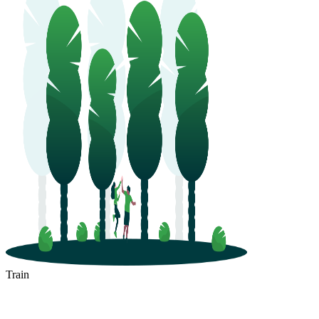
Train