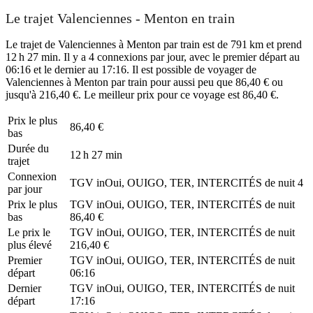
Le trajet Valenciennes - Menton en train
Le trajet de Valenciennes à Menton par train est de 791 km et prend
12 h 27 min. Il y a 4 connexions par jour, avec le premier départ au
06:16 et le dernier au 17:16. Il est possible de voyager de
Valenciennes à Menton par train pour aussi peu que 86,40 € ou
jusqu'à 216,40 €. Le meilleur prix pour ce voyage est 86,40 €.
Prix ​​le plus
86,40 €
bas
Durée du
12 h 27 min
trajet
Connexion
TGV inOui, OUIGO, TER, INTERCITÉS de nuit
4
par jour
Prix ​​le plus
TGV inOui, OUIGO, TER, INTERCITÉS de nuit
bas
86,40 €
Le prix le
TGV inOui, OUIGO, TER, INTERCITÉS de nuit
plus élevé
216,40 €
Premier
TGV inOui, OUIGO, TER, INTERCITÉS de nuit
départ
06:16
Dernier
TGV inOui, OUIGO, TER, INTERCITÉS de nuit
départ
17:16