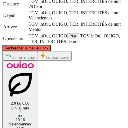
TGV inOui, OUIGO, TER, INTERCITÉS de nuit
Distance
791 km
TGV inOui, OUIGO, TER, INTERCITÉS de nuit
Départ
Valenciennes
TGV inOui, OUIGO, TER, INTERCITÉS de nuit
Arrivée
Menton
TGV inOui, OUIGO
TGV inOui, OUIGO,
Plus
Opérateurs
TER, INTERCITÉS de nuit
©
CARTO
, ©
OpenStreetMap
contributors
Rechercher le meilleur prix
Valenciennes
Le moins cher
Le plus rapide
2.9 kg CO
2
8 h 31 min
Menton
10:16
Valenciennes