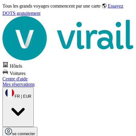
Tous les grands voyages commencent par une carte 🌎
Essayez
DOTS gratuitement
Hôtels
Voitures
Centre d'aide
Mes réservations
FR | EUR
se connecter