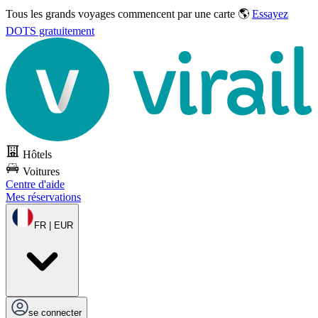
Tous les grands voyages commencent par une carte 🌎
Essayez
DOTS gratuitement
Hôtels
Voitures
Centre d'aide
Mes réservations
FR | EUR
se connecter