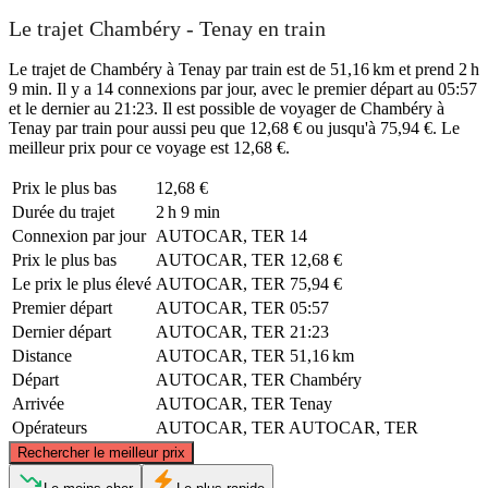
Le trajet Chambéry - Tenay en train
Le trajet de Chambéry à Tenay par train est de 51,16 km et prend 2 h
9 min. Il y a 14 connexions par jour, avec le premier départ au 05:57
et le dernier au 21:23. Il est possible de voyager de Chambéry à
Tenay par train pour aussi peu que 12,68 € ou jusqu'à 75,94 €. Le
meilleur prix pour ce voyage est 12,68 €.
Prix ​​le plus bas
12,68 €
Durée du trajet
2 h 9 min
Connexion par jour
AUTOCAR, TER
14
Prix ​​le plus bas
AUTOCAR, TER
12,68 €
Le prix le plus élevé
AUTOCAR, TER
75,94 €
Premier départ
AUTOCAR, TER
05:57
Dernier départ
AUTOCAR, TER
21:23
Distance
AUTOCAR, TER
51,16 km
Départ
AUTOCAR, TER
Chambéry
Arrivée
AUTOCAR, TER
Tenay
Opérateurs
AUTOCAR, TER
AUTOCAR, TER
©
CARTO
, ©
OpenStreetMap
contributors
Rechercher le meilleur prix
Tenay