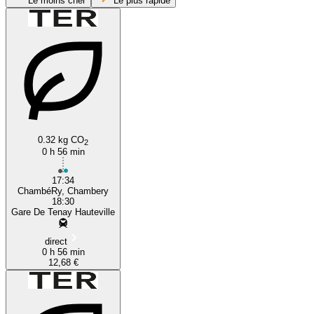
Le moins cher
Le plus rapide
Chambéry
0.32 kg CO
2
0 h 56 min
17:34
ChambéRy, Chambery
18:30
Gare De Tenay Hauteville
direct
0 h 56 min
12,68 €