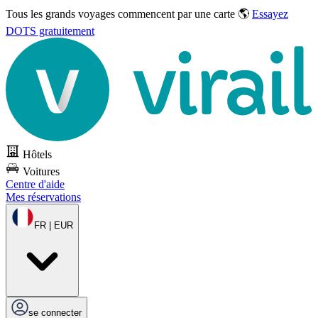
Tous les grands voyages commencent par une carte 🌎
Essayez
DOTS gratuitement
Hôtels
Voitures
Centre d'aide
Mes réservations
FR | EUR
se connecter