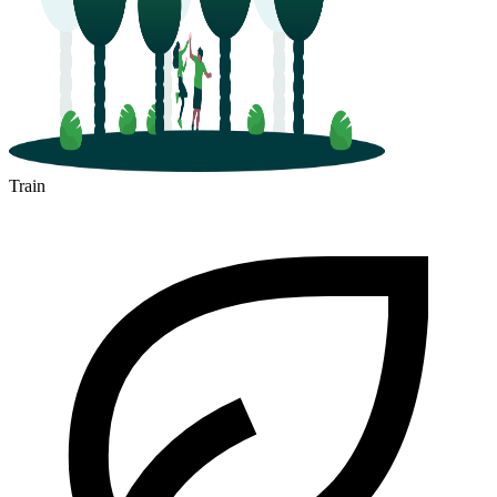
Train