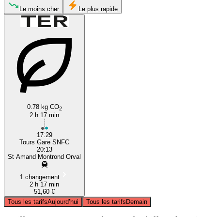
Le moins cher
Le plus rapide
Tours
Saint-Amand-Montrond
0.78 kg CO
2
2 h 17 min
17:29
Tours Gare SNFC
20:13
St Amand Montrond Orval
1 changement
2 h 17 min
51,60 €
Tous les tarifs
Aujourd’hui
Tous les tarifs
Demain