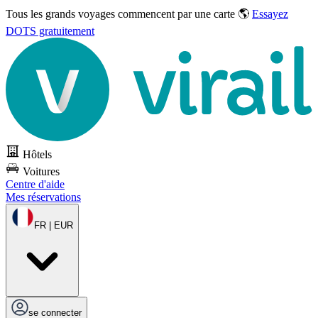
Tous les grands voyages commencent par une carte 🌎
Essayez
DOTS gratuitement
Hôtels
Voitures
Centre d'aide
Mes réservations
FR | EUR
se connecter