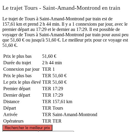
Le trajet Tours - Saint-Amand-Montrond en train
Le trajet de Tours à Saint-Amand-Montrond par train est de
157,61 km et prend 2 h 44 min. Il y a 1 connexions par jour, avec le
premier départ au 17:29 et le dernier au 17:29. Il est possible de
voyager de Tours à Saint-Amand-Montrond par train pour aussi peu
que 51,60 € ou jusqu'à 51,60 €. Le meilleur prix pour ce voyage est
51,60 €.
Prix ​​le plus bas
51,60 €
Durée du trajet
2 h 44 min
Connexion par jour
TER
1
Prix ​​le plus bas
TER
51,60 €
Le prix le plus élevé
TER
51,60 €
Premier départ
TER
17:29
Dernier départ
TER
17:29
Distance
TER
157,61 km
Départ
TER
Tours
Arrivée
TER
Saint-Amand-Montrond
Opérateurs
TER
TER
©
CARTO
, ©
OpenStreetMap
contributors
Rechercher le meilleur prix