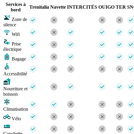
Services à
Trenitalia
Navette
INTERCITÉS
OUIGO
TER
SN
bord
Zone de
silence
Wifi
Prise
électrique
Bagage
Accessibilité
Nourriture et
boisson
Climatisation
Vélo
Couchette