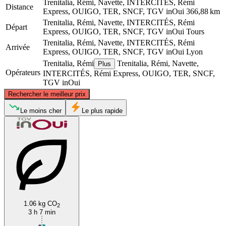
Trenitalia, Rémi, Navette, INTERCITÉS, Rémi
Distance
Express, OUIGO, TER, SNCF, TGV inOui
366,88 km
Trenitalia, Rémi, Navette, INTERCITÉS, Rémi
Départ
Express, OUIGO, TER, SNCF, TGV inOui
Tours
Trenitalia, Rémi, Navette, INTERCITÉS, Rémi
Arrivée
Express, OUIGO, TER, SNCF, TGV inOui
Lyon
Trenitalia, Rémi
Trenitalia, Rémi, Navette,
Plus
Opérateurs
INTERCITÉS, Rémi Express, OUIGO, TER, SNCF,
TGV inOui
©
CARTO
, ©
OpenStreetMap
contributors
Rechercher le meilleur prix
Le moins cher
Tours
Le plus rapide
1.06 kg CO
2
Lyon
3 h 7 min