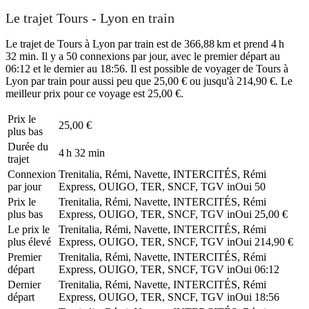
Le trajet Tours - Lyon en train
Le trajet de Tours à Lyon par train est de 366,88 km et prend 4 h
32 min. Il y a 50 connexions par jour, avec le premier départ au
06:12 et le dernier au 18:56. Il est possible de voyager de Tours à
Lyon par train pour aussi peu que 25,00 € ou jusqu'à 214,90 €. Le
meilleur prix pour ce voyage est 25,00 €.
Prix ​​le
25,00 €
plus bas
Durée du
4 h 32 min
trajet
Connexion
Trenitalia, Rémi, Navette, INTERCITÉS, Rémi
par jour
Express, OUIGO, TER, SNCF, TGV inOui
50
Prix ​​le
Trenitalia, Rémi, Navette, INTERCITÉS, Rémi
plus bas
Express, OUIGO, TER, SNCF, TGV inOui
25,00 €
Le prix le
Trenitalia, Rémi, Navette, INTERCITÉS, Rémi
plus élevé
Express, OUIGO, TER, SNCF, TGV inOui
214,90 €
Premier
Trenitalia, Rémi, Navette, INTERCITÉS, Rémi
départ
Express, OUIGO, TER, SNCF, TGV inOui
06:12
Dernier
Trenitalia, Rémi, Navette, INTERCITÉS, Rémi
départ
Express, OUIGO, TER, SNCF, TGV inOui
18:56