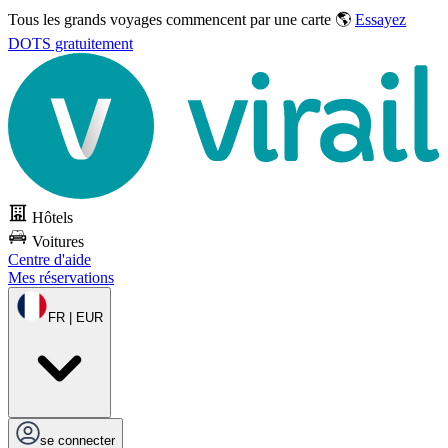
Tous les grands voyages commencent par une carte 🌎
Essayez
DOTS gratuitement
Hôtels
Voitures
Centre d'aide
Mes réservations
FR | EUR
se connecter