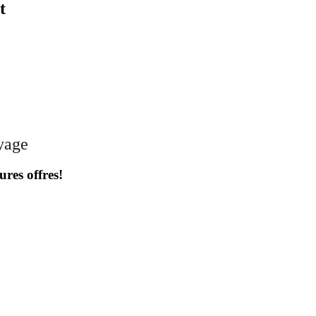
t
oyage
ures offres!