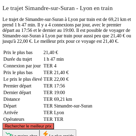
Le trajet Simandre-sur-Suran - Lyon en train
Le trajet de Simandre-sur-Suran à Lyon par train est de 69,21 km et
prend 1 h 47 min. Il y a 4 connexions par jour, avec le premier
départ au 17:56 et le dernier au 19:00. Il est possible de voyager de
Simandre-sur-Suran à Lyon par train pour aussi peu que 21,40 € ou
jusqu'à 22,00 €. Le meilleur prix pour ce voyage est 21,40 €.
Prix ​​le plus bas
21,40 €
Durée du trajet
1 h 47 min
Connexion par jour
TER
4
Prix ​​le plus bas
TER
21,40 €
Le prix le plus élevé
TER
22,00 €
Premier départ
TER
17:56
Dernier départ
TER
19:00
Distance
TER
69,21 km
Départ
TER
Simandre-sur-Suran
Arrivée
TER
Lyon
Opérateurs
TER
TER
©
CARTO
, ©
OpenStreetMap
contributors
Rechercher le meilleur prix
Simandre-sur-Suran