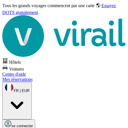
Tous les grands voyages commencent par une carte 🌎
Essayez
DOTS gratuitement
Hôtels
Voitures
Centre d'aide
Mes réservations
FR | EUR
se connecter