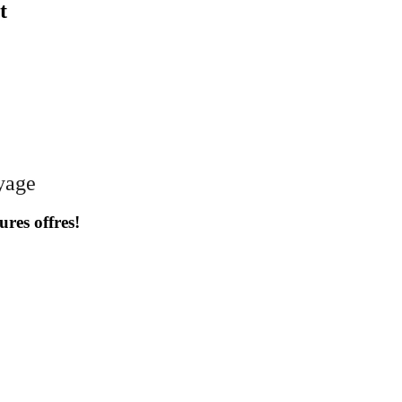
t
oyage
ures offres!