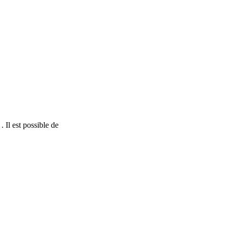
. Il est possible de
nStreetMap
contributors