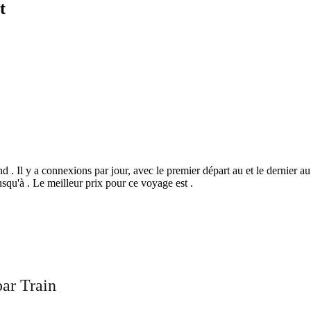
t
 . Il y a connexions par jour, avec le premier départ au et le dernier au 
squ'à . Le meilleur prix pour ce voyage est .
©
CARTO
, ©
Ope
Étampes
ar Train