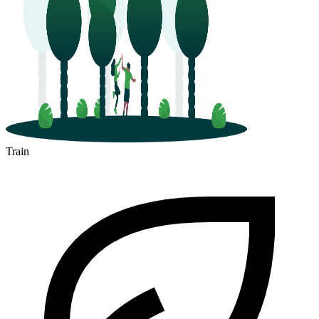
Train