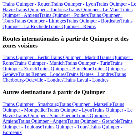
Trains Quimper - Rouen
Trains Quimper - Lyon
Trains Quimper - Le
Havre
Trains Quimper - Toulouse
Trains Quimper - Le Mans
Trains
Quimper - Amiens
Trains Quimper - Poitiers
Trains Quimper -
Tours
Trains Quimper - Limoges
Trains Quimper - Bordeaux
Trains
Quimper - La Rochelle
Trains Quimper - Reims
Routes internationales à partir de Quimper et des
zones voisines
Trains Quimper - Berlin
Trains Quimper - Madrid
Trains Quimper -
Rome
Trains Quimper - Munich
Trains Quimper - Turin
Trains
Quimper - Zurich
Trains Quimper - Barcelone
Trains Quimper -
Genève
Trains Rennes - Londres
Trains Nantes - Londres
Trains
Cherbourg-Octeville - Londres
Trains Laval - Londres
Autres destinations à partir de Quimper
Trains Quimper - Strasbourg
Trains Quimper - Marseille
Trains
Quimper - Montpellier
Trains Quimper - Lyon
Trains Quimper - Le
Havre
Trains Quimper - Saint-Étienne
Trains Quimper -
Amiens
Trains Quimper - Angers
Trains Quimper - Grenoble
Trains
Quimper - Toulouse
Trains Quimper - Tours
Trains Quimper -
Bordeaux