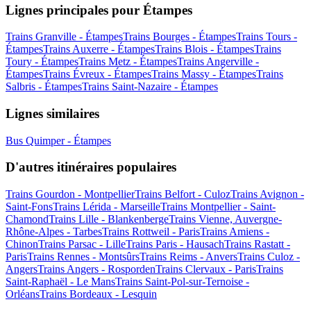
Lignes principales pour Étampes
Trains Granville - Étampes
Trains Bourges - Étampes
Trains Tours -
Étampes
Trains Auxerre - Étampes
Trains Blois - Étampes
Trains
Toury - Étampes
Trains Metz - Étampes
Trains Angerville -
Étampes
Trains Évreux - Étampes
Trains Massy - Étampes
Trains
Salbris - Étampes
Trains Saint-Nazaire - Étampes
Lignes similaires
Bus Quimper - Étampes
D'autres itinéraires populaires
Trains Gourdon - Montpellier
Trains Belfort - Culoz
Trains Avignon -
Saint-Fons
Trains Lérida - Marseille
Trains Montpellier - Saint-
Chamond
Trains Lille - Blankenberge
Trains Vienne, Auvergne-
Rhône-Alpes - Tarbes
Trains Rottweil - Paris
Trains Amiens -
Chinon
Trains Parsac - Lille
Trains Paris - Hausach
Trains Rastatt -
Paris
Trains Rennes - Montsûrs
Trains Reims - Anvers
Trains Culoz -
Angers
Trains Angers - Rosporden
Trains Clervaux - Paris
Trains
Saint-Raphaël - Le Mans
Trains Saint-Pol-sur-Ternoise -
Orléans
Trains Bordeaux - Lesquin