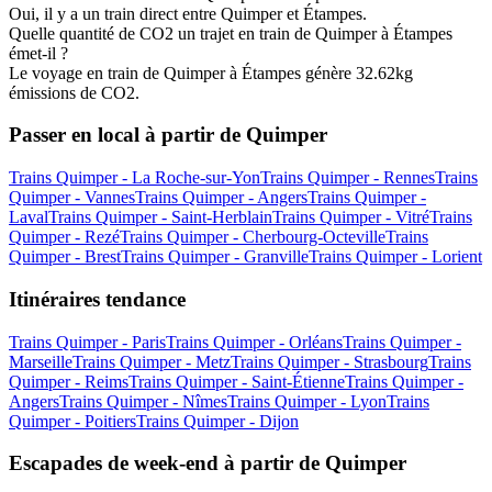
Oui, il y a un train direct entre Quimper et Étampes.
Quelle quantité de CO2 un trajet en train de Quimper à Étampes
émet-il ?
Le voyage en train de Quimper à Étampes génère 32.62kg
émissions de CO2.
Passer en local à partir de Quimper
Trains Quimper - La Roche-sur-Yon
Trains Quimper - Rennes
Trains
Quimper - Vannes
Trains Quimper - Angers
Trains Quimper -
Laval
Trains Quimper - Saint-Herblain
Trains Quimper - Vitré
Trains
Quimper - Rezé
Trains Quimper - Cherbourg-Octeville
Trains
Quimper - Brest
Trains Quimper - Granville
Trains Quimper - Lorient
Itinéraires tendance
Trains Quimper - Paris
Trains Quimper - Orléans
Trains Quimper -
Marseille
Trains Quimper - Metz
Trains Quimper - Strasbourg
Trains
Quimper - Reims
Trains Quimper - Saint-Étienne
Trains Quimper -
Angers
Trains Quimper - Nîmes
Trains Quimper - Lyon
Trains
Quimper - Poitiers
Trains Quimper - Dijon
Escapades de week-end à partir de Quimper