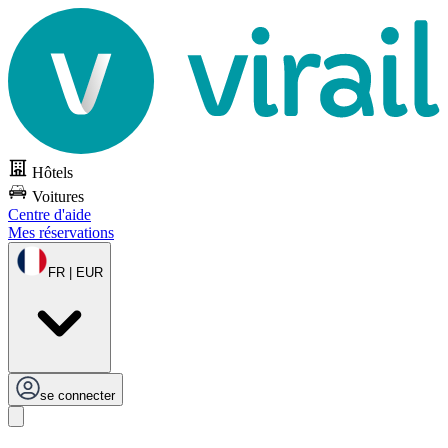
Hôtels
Voitures
Centre d'aide
Mes réservations
FR | EUR
se connecter