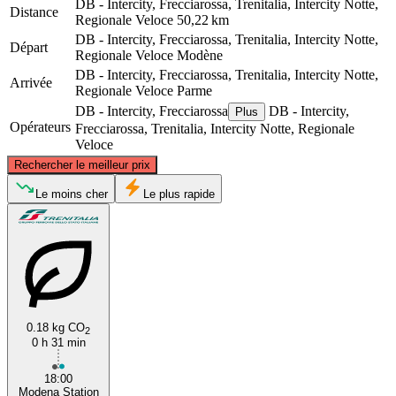
DB - Intercity, Frecciarossa, Trenitalia, Intercity Notte,
Distance
Regionale Veloce
50,22 km
DB - Intercity, Frecciarossa, Trenitalia, Intercity Notte,
Départ
Regionale Veloce
Modène
DB - Intercity, Frecciarossa, Trenitalia, Intercity Notte,
Arrivée
Regionale Veloce
Parme
DB - Intercity, Frecciarossa
DB - Intercity,
Plus
Opérateurs
Frecciarossa, Trenitalia, Intercity Notte, Regionale
Veloce
©
CARTO
, ©
OpenStreetMap
contributors
Rechercher le meilleur prix
Le moins cher
Le plus rapide
Parma
0.18 kg CO
2
Modena
0 h 31 min
18:00
Modena Station