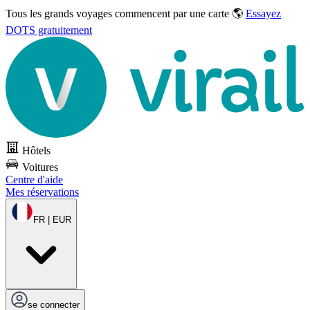
Tous les grands voyages commencent par une carte 🌎
Essayez
DOTS gratuitement
Hôtels
Voitures
Centre d'aide
Mes réservations
FR | EUR
se connecter