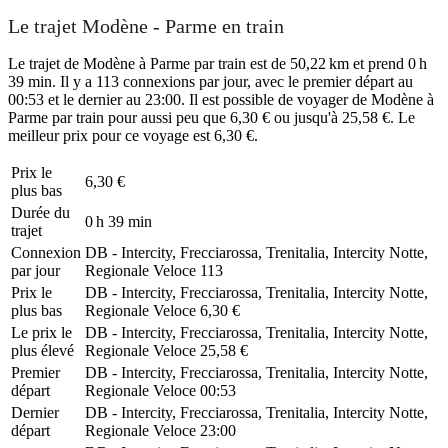
Le trajet Modène - Parme en train
Le trajet de Modène à Parme par train est de 50,22 km et prend 0 h
39 min. Il y a 113 connexions par jour, avec le premier départ au
00:53 et le dernier au 23:00. Il est possible de voyager de Modène à
Parme par train pour aussi peu que 6,30 € ou jusqu'à 25,58 €. Le
meilleur prix pour ce voyage est 6,30 €.
Prix ​​le
6,30 €
plus bas
Durée du
0 h 39 min
trajet
Connexion
DB - Intercity, Frecciarossa, Trenitalia, Intercity Notte,
par jour
Regionale Veloce
113
Prix ​​le
DB - Intercity, Frecciarossa, Trenitalia, Intercity Notte,
plus bas
Regionale Veloce
6,30 €
Le prix le
DB - Intercity, Frecciarossa, Trenitalia, Intercity Notte,
plus élevé
Regionale Veloce
25,58 €
Premier
DB - Intercity, Frecciarossa, Trenitalia, Intercity Notte,
départ
Regionale Veloce
00:53
Dernier
DB - Intercity, Frecciarossa, Trenitalia, Intercity Notte,
départ
Regionale Veloce
23:00