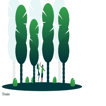
Train