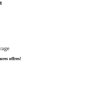
t
oyage
ures offres!