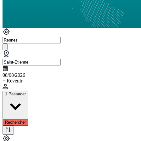
08/08/2026
+ Revenir
1 Passager
Rechercher