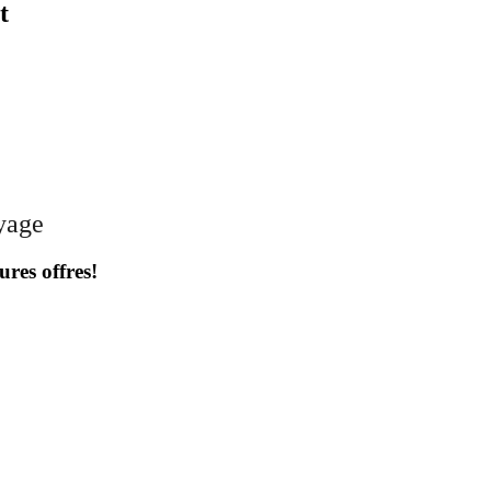
t
oyage
ures offres!