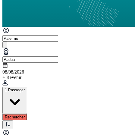
08/08/2026
+ Revenir
1 Passager
Rechercher