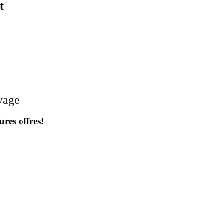
t
oyage
ures offres!