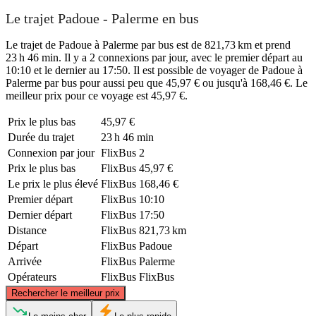
Le trajet Padoue - Palerme en bus
Le trajet de Padoue à Palerme par bus est de 821,73 km et prend
23 h 46 min. Il y a 2 connexions par jour, avec le premier départ au
10:10 et le dernier au 17:50. Il est possible de voyager de Padoue à
Palerme par bus pour aussi peu que 45,97 € ou jusqu'à 168,46 €. Le
meilleur prix pour ce voyage est 45,97 €.
Prix ​​le plus bas
45,97 €
Durée du trajet
23 h 46 min
Connexion par jour
FlixBus
2
Prix ​​le plus bas
FlixBus
45,97 €
Le prix le plus élevé
FlixBus
168,46 €
Premier départ
FlixBus
10:10
Dernier départ
FlixBus
17:50
Distance
FlixBus
821,73 km
Départ
FlixBus
Padoue
Arrivée
FlixBus
Palerme
Opérateurs
FlixBus
FlixBus
©
CARTO
, ©
OpenStreetMap
contributors
Rechercher le meilleur prix
Padua