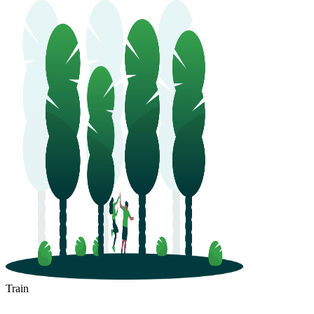
Train