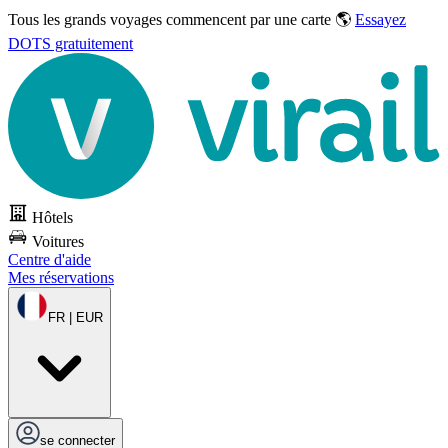
Tous les grands voyages commencent par une carte 🌎
Essayez
DOTS gratuitement
Hôtels
Voitures
Centre d'aide
Mes réservations
FR | EUR
se connecter