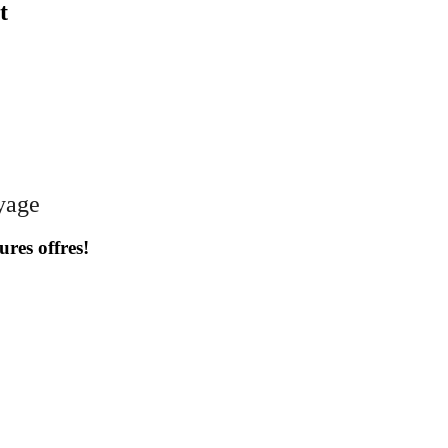
t
oyage
ures offres!