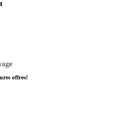
t
oyage
ures offres!