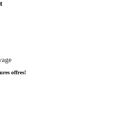
t
oyage
ures offres!