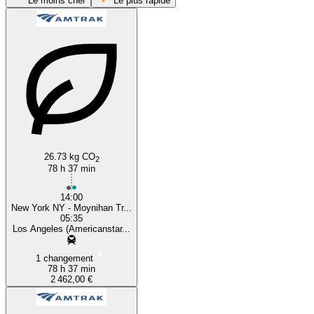
Le moins cher
Le plus rapide
New York, NY
Los Angeles, CA
26.73 kg CO
2
78 h 37 min
14:00
New York NY - Moynihan Tr...
05:35
Los Angeles (Americanstar...
1 changement
78 h 37 min
2 462,00 €