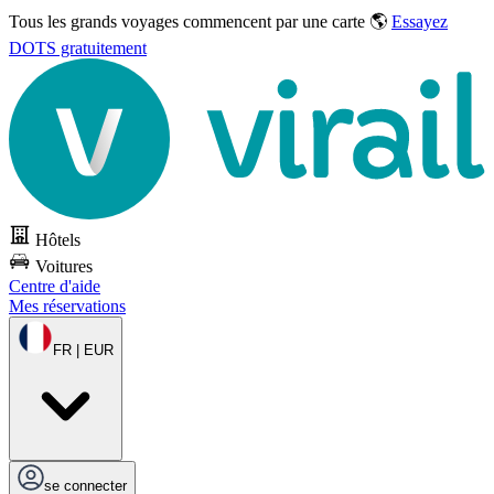
Tous les grands voyages commencent par une carte 🌎
Essayez
DOTS gratuitement
Hôtels
Voitures
Centre d'aide
Mes réservations
FR | EUR
se connecter