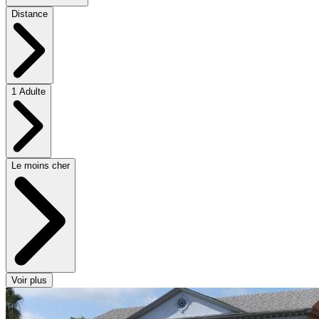
Distance
1 Adulte
Le moins cher
Voir plus