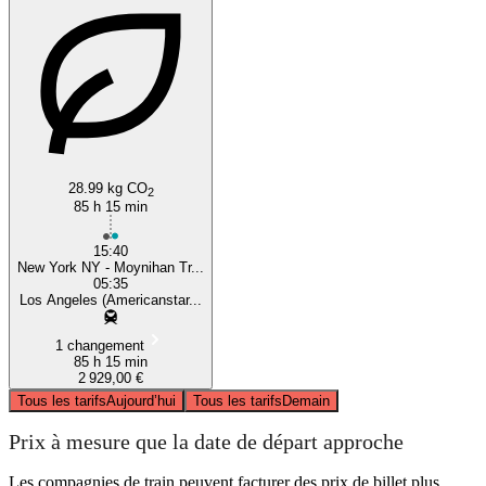
28.99 kg CO
2
85 h 15 min
15:40
New York NY - Moynihan Tr...
05:35
Los Angeles (Americanstar...
1 changement
85 h 15 min
2 929,00 €
Tous les tarifs
Aujourd’hui
Tous les tarifs
Demain
Prix à mesure que la date de départ approche
Les compagnies de train peuvent facturer des prix de billet plus