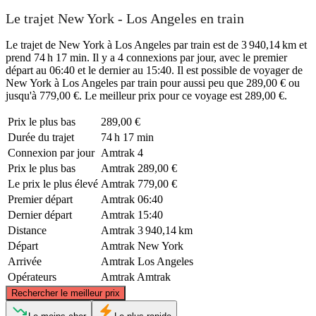
Le trajet New York - Los Angeles en train
Le trajet de New York à Los Angeles par train est de 3 940,14 km et
prend 74 h 17 min. Il y a 4 connexions par jour, avec le premier
départ au 06:40 et le dernier au 15:40. Il est possible de voyager de
New York à Los Angeles par train pour aussi peu que 289,00 € ou
jusqu'à 779,00 €. Le meilleur prix pour ce voyage est 289,00 €.
Prix ​​le plus bas
289,00 €
Durée du trajet
74 h 17 min
Connexion par jour
Amtrak
4
Prix ​​le plus bas
Amtrak
289,00 €
Le prix le plus élevé
Amtrak
779,00 €
Premier départ
Amtrak
06:40
Dernier départ
Amtrak
15:40
Distance
Amtrak
3 940,14 km
Départ
Amtrak
New York
Arrivée
Amtrak
Los Angeles
Opérateurs
Amtrak
Amtrak
©
CARTO
, ©
OpenStreetMap
contributors
Rechercher le meilleur prix