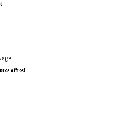
t
oyage
ures offres!