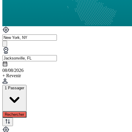
08/08/2026
+ Revenir
1 Passager
Rechercher