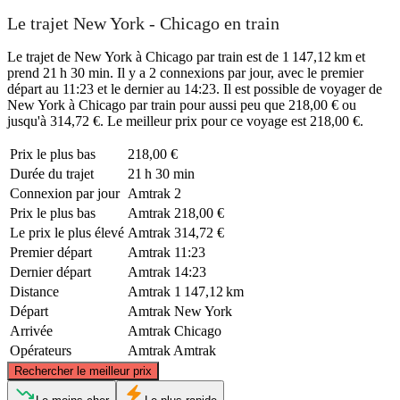
Le trajet New York - Chicago en train
Le trajet de New York à Chicago par train est de 1 147,12 km et
prend 21 h 30 min. Il y a 2 connexions par jour, avec le premier
départ au 11:23 et le dernier au 14:23. Il est possible de voyager de
New York à Chicago par train pour aussi peu que 218,00 € ou
jusqu'à 314,72 €. Le meilleur prix pour ce voyage est 218,00 €.
Prix ​​le plus bas
218,00 €
Durée du trajet
21 h 30 min
Connexion par jour
Amtrak
2
Prix ​​le plus bas
Amtrak
218,00 €
Le prix le plus élevé
Amtrak
314,72 €
Premier départ
Amtrak
11:23
Dernier départ
Amtrak
14:23
Distance
Amtrak
1 147,12 km
Départ
Amtrak
New York
Arrivée
Amtrak
Chicago
Opérateurs
Amtrak
Amtrak
©
CARTO
, ©
OpenStreetMap
contributors
Rechercher le meilleur prix