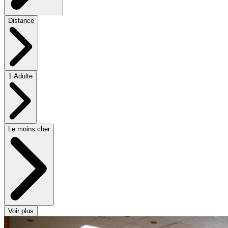
Distance
1 Adulte
Le moins cher
Voir plus