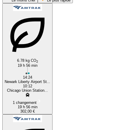
Le moins cher
Le plus rapide
Chicago, IL
New York, NY
6.78 kg CO
2
19 h 56 min
14:24
Newark Liberty Airport St...
10:12
Chicago Union Station...
1 changement
19 h 56 min
302,00 €