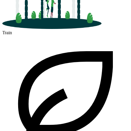
Train