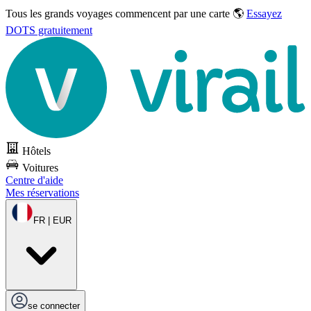
Tous les grands voyages commencent par une carte 🌎
Essayez
DOTS gratuitement
Hôtels
Voitures
Centre d'aide
Mes réservations
FR | EUR
se connecter