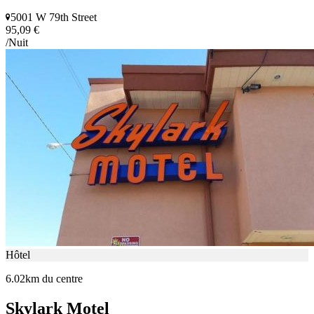
5001 W 79th Street
95,09 €
/Nuit
Hôtel
6.02km du centre
Skylark Motel