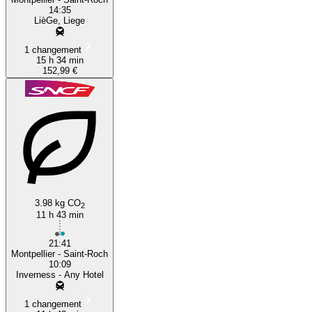
14:35
LièGe, Liege
1 changement
15 h 34 min
152,99 €
3.98 kg CO
2
11 h 43 min
21:41
Montpellier - Saint-Roch
10:09
Inverness - Any Hotel
1 changement