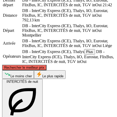
Dernier
DB - InterCity Express (ICE), Thalys, liO, Eurostar,
départ
FlixBus, IC, INTERCITÉS de nuit, TGV inOui
21:42
DB - InterCity Express (ICE), Thalys, liO, Eurostar,
Distance
FlixBus, IC, INTERCITÉS de nuit, TGV inOui
792,13 km
DB - InterCity Express (ICE), Thalys, liO, Eurostar,
Départ
FlixBus, IC, INTERCITÉS de nuit, TGV inOui
Montpellier
DB - InterCity Express (ICE), Thalys, liO, Eurostar,
Arrivée
FlixBus, IC, INTERCITÉS de nuit, TGV inOui
Liège
DB - InterCity Express (ICE), Thalys
DB -
Plus
Opérateurs
InterCity Express (ICE), Thalys, liO, Eurostar, FlixBus,
IC, INTERCITÉS de nuit, TGV inOui
©
CARTO
, ©
OpenStreetMap
contributors
Rechercher le meilleur prix
Liège
Le moins cher
Le plus rapide
INTERCITÉS de nuit