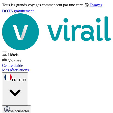
Tous les grands voyages commencent par une carte 🌎
Essayez
DOTS gratuitement
Hôtels
Voitures
Centre d'aide
Mes réservations
FR | EUR
se connecter