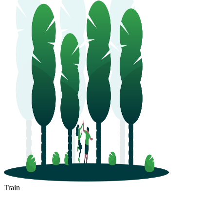
Train