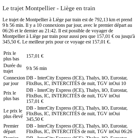
Le trajet Montpellier - Liège en train
Le trajet de Montpellier à Liège par train est de 792,13 km et prend
9 h 56 min. Il y a 10 connexions par jour, avec le premier départ au
06:26 et le dernier au 21:42. Il est possible de voyager de
Montpellier à Liège par train pour aussi peu que 157,01 € ou jusqu'à
345,50 €. Le meilleur prix pour ce voyage est 157,01 €.
Prix ​​le
157,01 €
plus bas
Durée du
9 h 56 min
trajet
Connexion
DB - InterCity Express (ICE), Thalys, liO, Eurostar,
par jour
FlixBus, IC, INTERCITÉS de nuit, TGV inOui
10
DB - InterCity Express (ICE), Thalys, liO, Eurostar,
Prix ​​le
FlixBus, IC, INTERCITÉS de nuit, TGV inOui
plus bas
157,01 €
DB - InterCity Express (ICE), Thalys, liO, Eurostar,
Le prix le
FlixBus, IC, INTERCITÉS de nuit, TGV inOui
plus élevé
345,50 €
Premier
DB - InterCity Express (ICE), Thalys, liO, Eurostar,
départ
FlixBus, IC, INTERCITÉS de nuit, TGV inOui
06:26