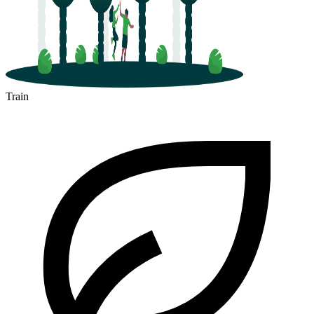
Train