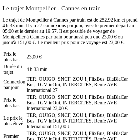
Le trajet Montpellier - Cannes en train
Le trajet de Montpellier à Cannes par train est de 252,92 km et prend
4 h 33 min. Il y a 27 connexions par jour, avec le premier départ au
05:00 et le dernier au 19:57. Il est possible de voyager de
Montpellier à Cannes par train pour aussi peu que 23,00 € ou
jusqu'à 151,00 €. Le meilleur prix pour ce voyage est 23,00 €.
Prix ​​le
23,00 €
plus bas
Durée du
4 h 33 min
trajet
TER, OUIGO, SNCF, ZOU !, FlixBus, BlaBlaCar
Connexion
Bus, TGV inOui, INTERCITÉS, Renfe AVE
par jour
International
27
TER, OUIGO, SNCF, ZOU !, FlixBus, BlaBlaCar
Prix ​​le
Bus, TGV inOui, INTERCITÉS, Renfe AVE
plus bas
International
23,00 €
TER, OUIGO, SNCF, ZOU !, FlixBus, BlaBlaCar
Le prix le
Bus, TGV inOui, INTERCITÉS, Renfe AVE
plus élevé
International
151,00 €
TER, OUIGO, SNCF, ZOU !, FlixBus, BlaBlaCar
Premier
Bus, TGV inOui, INTERCITÉS, Renfe AVE