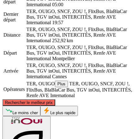
départ
International
05:00
TER, OUIGO, SNCF, ZOU !, FlixBus, BlaBlaCar
Dernier
Bus, TGV inOui, INTERCITÉS, Renfe AVE
départ
International
19:57
TER, OUIGO, SNCF, ZOU !, FlixBus, BlaBlaCar
Distance
Bus, TGV inOui, INTERCITÉS, Renfe AVE
International
252,92 km
TER, OUIGO, SNCF, ZOU !, FlixBus, BlaBlaCar
Départ
Bus, TGV inOui, INTERCITÉS, Renfe AVE
International
Montpellier
TER, OUIGO, SNCF, ZOU !, FlixBus, BlaBlaCar
Arrivée
Bus, TGV inOui, INTERCITÉS, Renfe AVE
International
Cannes
TER, OUIGO
TER, OUIGO, SNCF, ZOU !,
Plus
Opérateurs
FlixBus, BlaBlaCar Bus, TGV inOui, INTERCITÉS,
Renfe AVE International
©
CARTO
, ©
OpenStreetMap
contributors
Rechercher le meilleur prix
Le moins cher
Le plus rapide