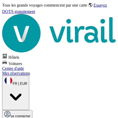
Tous les grands voyages commencent par une carte 🌎
Essayez
DOTS gratuitement
Hôtels
Voitures
Centre d'aide
Mes réservations
FR | EUR
se connecter