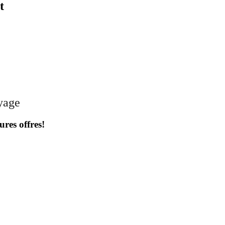
t
oyage
ures offres!