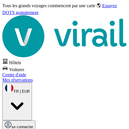
Tous les grands voyages commencent par une carte 🌎
Essayez
DOTS gratuitement
Hôtels
Voitures
Centre d'aide
Mes réservations
FR | EUR
se connecter