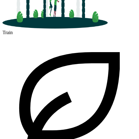
Train