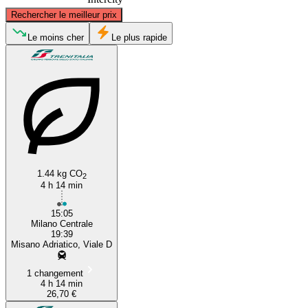
©
CARTO
, ©
OpenStreetMap
contributors
Rechercher le meilleur prix
Milan
Le moins cher
Le plus rapide
Misano Adriatico
1.44 kg CO
2
4 h 14 min
15:05
Milano Centrale
19:39
Misano Adriatico, Viale D
1 changement
4 h 14 min
26,70 €