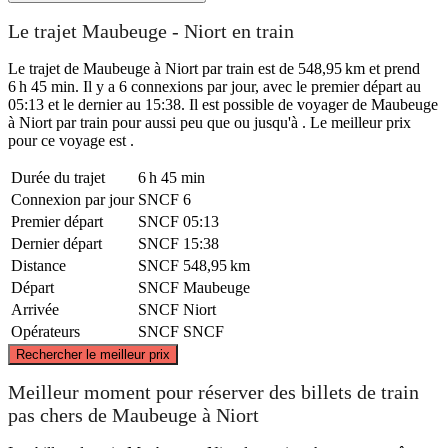
Le trajet Maubeuge - Niort en train
Le trajet de Maubeuge à Niort par train est de 548,95 km et prend
6 h 45 min. Il y a 6 connexions par jour, avec le premier départ au
05:13 et le dernier au 15:38. Il est possible de voyager de Maubeuge
à Niort par train pour aussi peu que ou jusqu'à . Le meilleur prix
pour ce voyage est .
Durée du trajet
6 h 45 min
Connexion par jour
SNCF
6
Premier départ
SNCF
05:13
Dernier départ
SNCF
15:38
Distance
SNCF
548,95 km
Départ
SNCF
Maubeuge
Arrivée
SNCF
Niort
Opérateurs
SNCF
SNCF
©
CARTO
, ©
OpenStreetMap
contributors
Rechercher le meilleur prix
Maubeuge
Meilleur moment pour réserver des billets de train
pas chers de Maubeuge à Niort