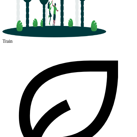
Train