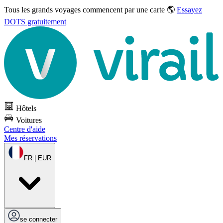
Tous les grands voyages commencent par une carte 🌎
Essayez
DOTS gratuitement
Hôtels
Voitures
Centre d'aide
Mes réservations
FR | EUR
se connecter