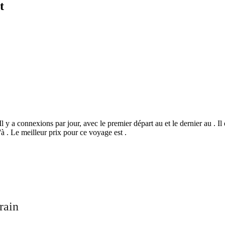
t
l y a connexions par jour, avec le premier départ au et le dernier au . Il 
à . Le meilleur prix pour ce voyage est .
©
CARTO
, ©
Ope
Voreppe
rain