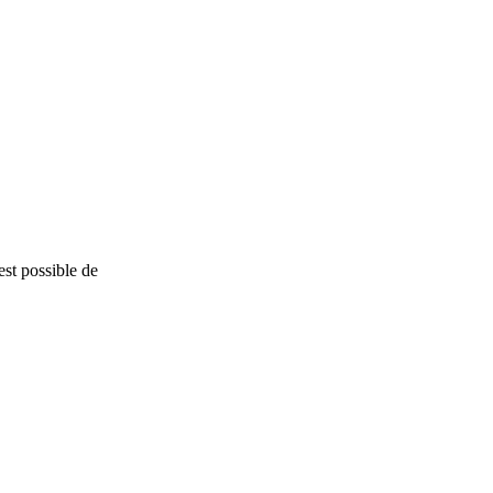
est possible de
nStreetMap
contributors