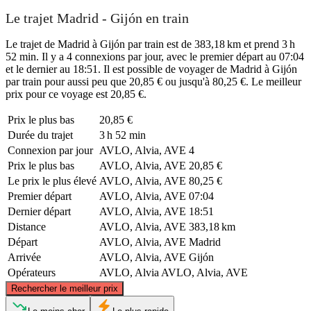
Le trajet Madrid - Gijón en train
Le trajet de Madrid à Gijón par train est de 383,18 km et prend 3 h
52 min. Il y a 4 connexions par jour, avec le premier départ au 07:04
et le dernier au 18:51. Il est possible de voyager de Madrid à Gijón
par train pour aussi peu que 20,85 € ou jusqu'à 80,25 €. Le meilleur
prix pour ce voyage est 20,85 €.
Prix ​​le plus bas
20,85 €
Durée du trajet
3 h 52 min
Connexion par jour
AVLO, Alvia, AVE
4
Prix ​​le plus bas
AVLO, Alvia, AVE
20,85 €
Le prix le plus élevé
AVLO, Alvia, AVE
80,25 €
Premier départ
AVLO, Alvia, AVE
07:04
Dernier départ
AVLO, Alvia, AVE
18:51
Distance
AVLO, Alvia, AVE
383,18 km
Départ
AVLO, Alvia, AVE
Madrid
Arrivée
AVLO, Alvia, AVE
Gijón
Opérateurs
AVLO, Alvia
AVLO, Alvia, AVE
©
CARTO
, ©
OpenStreetMap
contributors
Rechercher le meilleur prix
Gijón