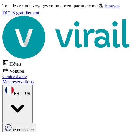
Tous les grands voyages commencent par une carte 🌎
Essayez
DOTS gratuitement
Hôtels
Voitures
Centre d'aide
Mes réservations
FR | EUR
se connecter