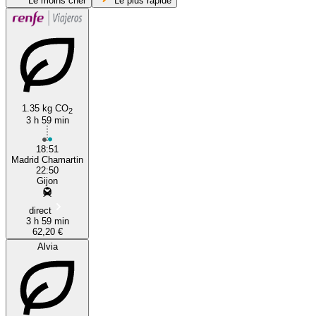
Le moins cher
Le plus rapide
1.35 kg CO
2
3 h 59 min
Madrid
18:51
Madrid Chamartin
22:50
Gijon
direct
3 h 59 min
62,20 €
Alvia