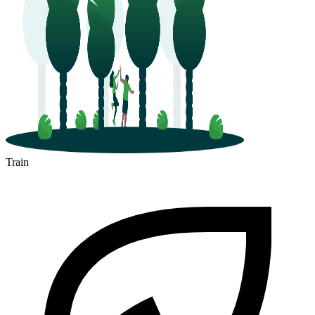
Train