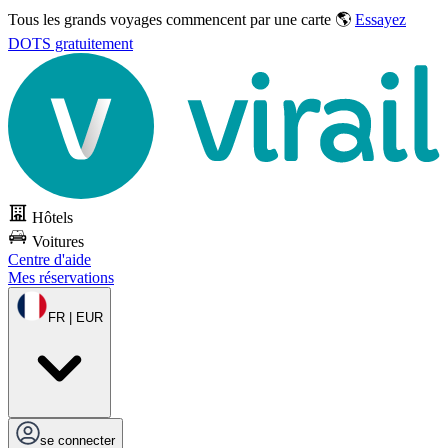
Tous les grands voyages commencent par une carte 🌎
Essayez
DOTS gratuitement
Hôtels
Voitures
Centre d'aide
Mes réservations
FR | EUR
se connecter