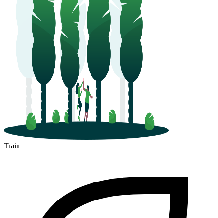
Train