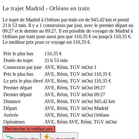
Le trajet Madrid - Orléans en train
Le trajet de Madrid à Orléans par train est de 945,42 km et prend
21 h 53 min. Il y a 1 connexions par jour, avec le premier départ au
09:27 et le dernier au 09:27. Il est possible de voyager de Madrid à
Orléans par train pour aussi peu que 110,35 € ou jusqu'à 110,35 €.
Le meilleur prix pour ce voyage est 110,35 €.
Prix ​​le plus bas
110,35 €
Durée du trajet
21 h 53 min
Connexion par jour
AVE, Rémi, TGV inOui
1
Prix ​​le plus bas
AVE, Rémi, TGV inOui
110,35 €
Le prix le plus élevé
AVE, Rémi, TGV inOui
110,35 €
Premier départ
AVE, Rémi, TGV inOui
09:27
Dernier départ
AVE, Rémi, TGV inOui
09:27
Distance
AVE, Rémi, TGV inOui
945,42 km
Départ
AVE, Rémi, TGV inOui
Madrid
Arrivée
AVE, Rémi, TGV inOui
Orléans
Opérateurs
AVE, Rémi
AVE, Rémi, TGV inOui
©
CARTO
, ©
OpenStreetMap
contributors
Rechercher le meilleur prix
Orléans