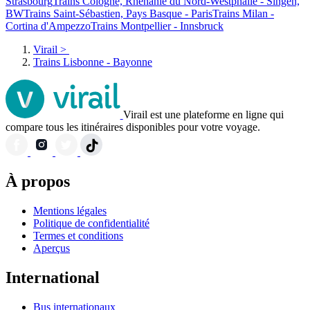
Strasbourg
Trains Cologne, Rhénanie du Nord-Westphalie - Singen,
BW
Trains Saint-Sébastien, Pays Basque - Paris
Trains Milan -
Cortina d'Ampezzo
Trains Montpellier - Innsbruck
Virail
>
Trains Lisbonne - Bayonne
Virail est une plateforme en ligne qui
compare tous les itinéraires disponibles pour votre voyage.
À propos
Mentions légales
Politique de confidentialité
Termes et conditions
Aperçus
International
Bus internationaux