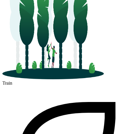
Train