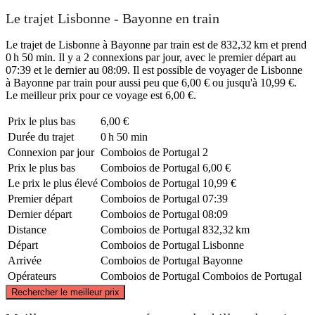
Le trajet Lisbonne - Bayonne en train
Le trajet de Lisbonne à Bayonne par train est de 832,32 km et prend
0 h 50 min. Il y a 2 connexions par jour, avec le premier départ au
07:39 et le dernier au 08:09. Il est possible de voyager de Lisbonne
à Bayonne par train pour aussi peu que 6,00 € ou jusqu'à 10,99 €.
Le meilleur prix pour ce voyage est 6,00 €.
Prix ​​le plus bas
6,00 €
Durée du trajet
0 h 50 min
Connexion par jour
Comboios de Portugal
2
Prix ​​le plus bas
Comboios de Portugal
6,00 €
Le prix le plus élevé
Comboios de Portugal
10,99 €
Premier départ
Comboios de Portugal
07:39
Dernier départ
Comboios de Portugal
08:09
Distance
Comboios de Portugal
832,32 km
Départ
Comboios de Portugal
Lisbonne
Arrivée
Comboios de Portugal
Bayonne
Opérateurs
Comboios de Portugal
Comboios de Portugal
©
CARTO
, ©
OpenStreetMap
contributors
Rechercher le meilleur prix
Bayonne