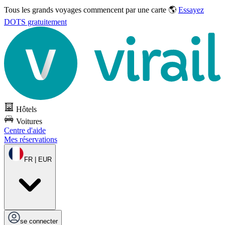
Tous les grands voyages commencent par une carte 🌎
Essayez
DOTS gratuitement
Hôtels
Voitures
Centre d'aide
Mes réservations
FR | EUR
se connecter