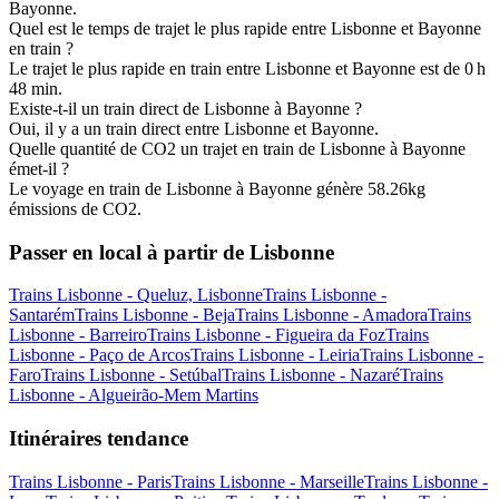
Bayonne.
Quel est le temps de trajet le plus rapide entre Lisbonne et Bayonne
en train ?
Le trajet le plus rapide en train entre Lisbonne et Bayonne est de 0 h
48 min.
Existe-t-il un train direct de Lisbonne à Bayonne ?
Oui, il y a un train direct entre Lisbonne et Bayonne.
Quelle quantité de CO2 un trajet en train de Lisbonne à Bayonne
émet-il ?
Le voyage en train de Lisbonne à Bayonne génère 58.26kg
émissions de CO2.
Passer en local à partir de Lisbonne
Trains Lisbonne - Queluz, Lisbonne
Trains Lisbonne -
Santarém
Trains Lisbonne - Beja
Trains Lisbonne - Amadora
Trains
Lisbonne - Barreiro
Trains Lisbonne - Figueira da Foz
Trains
Lisbonne - Paço de Arcos
Trains Lisbonne - Leiria
Trains Lisbonne -
Faro
Trains Lisbonne - Setúbal
Trains Lisbonne - Nazaré
Trains
Lisbonne - Algueirão-Mem Martins
Itinéraires tendance
Trains Lisbonne - Paris
Trains Lisbonne - Marseille
Trains Lisbonne -