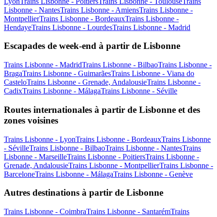
Lyon
Trains Lisbonne - Poitiers
Trains Lisbonne - Toulouse
Trains
Lisbonne - Nantes
Trains Lisbonne - Amiens
Trains Lisbonne -
Montpellier
Trains Lisbonne - Bordeaux
Trains Lisbonne -
Hendaye
Trains Lisbonne - Lourdes
Trains Lisbonne - Madrid
Escapades de week-end à partir de Lisbonne
Trains Lisbonne - Madrid
Trains Lisbonne - Bilbao
Trains Lisbonne -
Braga
Trains Lisbonne - Guimarães
Trains Lisbonne - Viana do
Castelo
Trains Lisbonne - Grenade, Andalousie
Trains Lisbonne -
Cadix
Trains Lisbonne - Málaga
Trains Lisbonne - Séville
Routes internationales à partir de Lisbonne et des
zones voisines
Trains Lisbonne - Lyon
Trains Lisbonne - Bordeaux
Trains Lisbonne
- Séville
Trains Lisbonne - Bilbao
Trains Lisbonne - Nantes
Trains
Lisbonne - Marseille
Trains Lisbonne - Poitiers
Trains Lisbonne -
Grenade, Andalousie
Trains Lisbonne - Montpellier
Trains Lisbonne -
Barcelone
Trains Lisbonne - Málaga
Trains Lisbonne - Genève
Autres destinations à partir de Lisbonne
Trains Lisbonne - Coimbra
Trains Lisbonne - Santarém
Trains