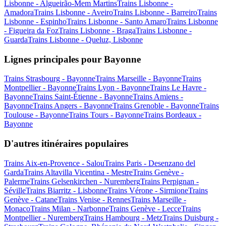
Lisbonne - Algueirão-Mem Martins
Trains Lisbonne -
Amadora
Trains Lisbonne - Aveiro
Trains Lisbonne - Barreiro
Trains
Lisbonne - Espinho
Trains Lisbonne - Santo Amaro
Trains Lisbonne
- Figueira da Foz
Trains Lisbonne - Braga
Trains Lisbonne -
Guarda
Trains Lisbonne - Queluz, Lisbonne
Lignes principales pour Bayonne
Trains Strasbourg - Bayonne
Trains Marseille - Bayonne
Trains
Montpellier - Bayonne
Trains Lyon - Bayonne
Trains Le Havre -
Bayonne
Trains Saint-Étienne - Bayonne
Trains Amiens -
Bayonne
Trains Angers - Bayonne
Trains Grenoble - Bayonne
Trains
Toulouse - Bayonne
Trains Tours - Bayonne
Trains Bordeaux -
Bayonne
D'autres itinéraires populaires
Trains Aix-en-Provence - Salou
Trains Paris - Desenzano del
Garda
Trains Altavilla Vicentina - Mestre
Trains Genève -
Palerme
Trains Gelsenkirchen - Nuremberg
Trains Perpignan -
Séville
Trains Biarritz - Lisbonne
Trains Vérone - Sirmione
Trains
Genève - Catane
Trains Venise - Rennes
Trains Marseille -
Monaco
Trains Milan - Narbonne
Trains Genève - Lecce
Trains
Montpellier - Nuremberg
Trains Hambourg - Metz
Trains Duisburg -