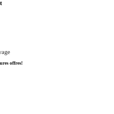
t
oyage
ures offres!