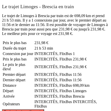
Le trajet Limoges - Brescia en train
Le trajet de Limoges à Brescia par train est de 698,09 km et prend
21 h 53 min. Il y a 1 connexions par jour, avec le premier départ au
11:56 et le dernier au 11:56. Il est possible de voyager de Limoges à
Brescia par train pour aussi peu que 231,98 € ou jusqu'à 231,98 €.
Le meilleur prix pour ce voyage est 231,98 €.
Prix ​​le plus bas
231,98 €
Durée du trajet
21 h 53 min
Connexion par jour
INTERCITÉS, FlixBus
1
Prix ​​le plus bas
INTERCITÉS, FlixBus
231,98 €
Le prix le plus
INTERCITÉS, FlixBus
231,98 €
élevé
Premier départ
INTERCITÉS, FlixBus
11:56
Dernier départ
INTERCITÉS, FlixBus
11:56
Distance
INTERCITÉS, FlixBus
698,09 km
Départ
INTERCITÉS, FlixBus
Limoges
Arrivée
INTERCITÉS, FlixBus
Brescia
INTERCITÉS, FlixBus
INTERCITÉS,
Opérateurs
FlixBus
©
CARTO
, ©
OpenStreetMap
contributors