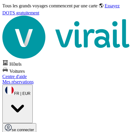
Tous les grands voyages commencent par une carte 🌎
Essayez
DOTS gratuitement
Hôtels
Voitures
Centre d'aide
Mes réservations
FR | EUR
se connecter