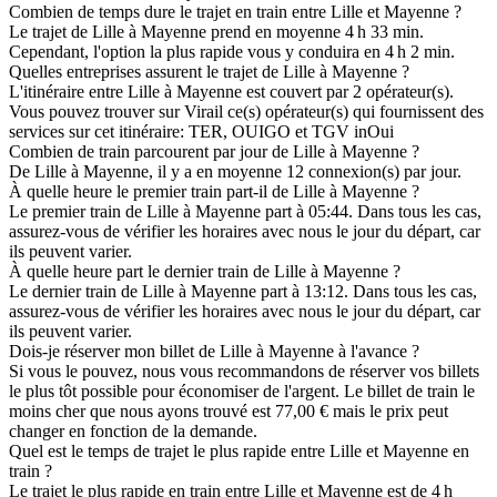
Combien de temps dure le trajet en train entre Lille et Mayenne ?
Le trajet de Lille à Mayenne prend en moyenne 4 h 33 min.
Cependant, l'option la plus rapide vous y conduira en 4 h 2 min.
Quelles entreprises assurent le trajet de Lille à Mayenne ?
L'itinéraire entre Lille à Mayenne est couvert par 2 opérateur(s).
Vous pouvez trouver sur Virail ce(s) opérateur(s) qui fournissent des
services sur cet itinéraire: TER, OUIGO et TGV inOui
Combien de train parcourent par jour de Lille à Mayenne ?
De Lille à Mayenne, il y a en moyenne 12 connexion(s) par jour.
À quelle heure le premier train part-il de Lille à Mayenne ?
Le premier train de Lille à Mayenne part à 05:44. Dans tous les cas,
assurez-vous de vérifier les horaires avec nous le jour du départ, car
ils peuvent varier.
À quelle heure part le dernier train de Lille à Mayenne ?
Le dernier train de Lille à Mayenne part à 13:12. Dans tous les cas,
assurez-vous de vérifier les horaires avec nous le jour du départ, car
ils peuvent varier.
Dois-je réserver mon billet de Lille à Mayenne à l'avance ?
Si vous le pouvez, nous vous recommandons de réserver vos billets
le plus tôt possible pour économiser de l'argent. Le billet de train le
moins cher que nous ayons trouvé est 77,00 € mais le prix peut
changer en fonction de la demande.
Quel est le temps de trajet le plus rapide entre Lille et Mayenne en
train ?
Le trajet le plus rapide en train entre Lille et Mayenne est de 4 h