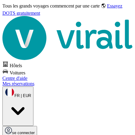
Tous les grands voyages commencent par une carte 🌎
Essayez
DOTS gratuitement
Hôtels
Voitures
Centre d'aide
Mes réservations
FR | EUR
se connecter