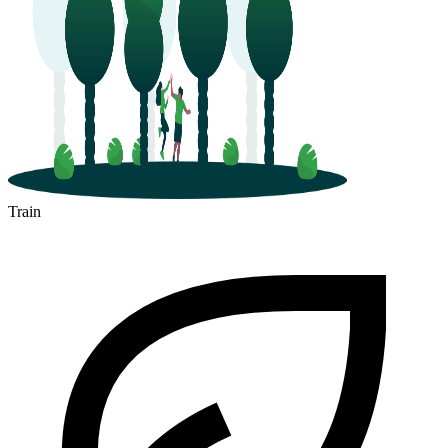
Train