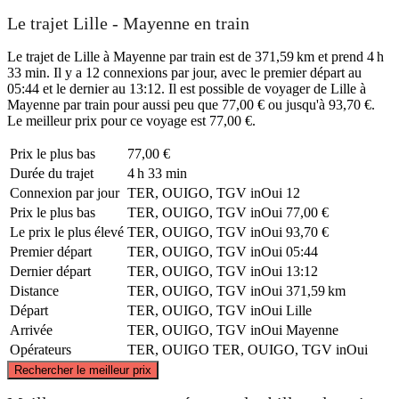
Le trajet Lille - Mayenne en train
Le trajet de Lille à Mayenne par train est de 371,59 km et prend 4 h
33 min. Il y a 12 connexions par jour, avec le premier départ au
05:44 et le dernier au 13:12. Il est possible de voyager de Lille à
Mayenne par train pour aussi peu que 77,00 € ou jusqu'à 93,70 €.
Le meilleur prix pour ce voyage est 77,00 €.
Prix ​​le plus bas
77,00 €
Durée du trajet
4 h 33 min
Connexion par jour
TER, OUIGO, TGV inOui
12
Prix ​​le plus bas
TER, OUIGO, TGV inOui
77,00 €
Le prix le plus élevé
TER, OUIGO, TGV inOui
93,70 €
Premier départ
TER, OUIGO, TGV inOui
05:44
Dernier départ
TER, OUIGO, TGV inOui
13:12
Distance
TER, OUIGO, TGV inOui
371,59 km
Départ
TER, OUIGO, TGV inOui
Lille
Arrivée
TER, OUIGO, TGV inOui
Mayenne
Opérateurs
TER, OUIGO
TER, OUIGO, TGV inOui
©
CARTO
, ©
OpenStreetMap
contributors
Rechercher le meilleur prix
Lille