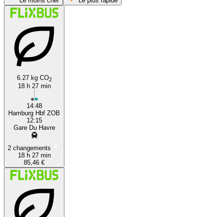
Le moins cher
Le plus rapide
6.27 kg CO
2
18 h 27 min
Le Havre
14:48
Hamburg Hbf ZOB
12:15
Gare Du Havre
2 changements
18 h 27 min
85,46 €