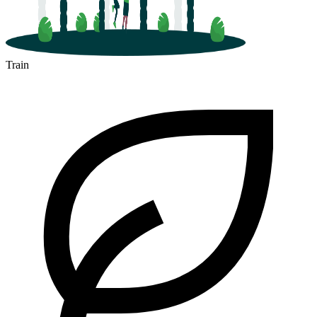
Train