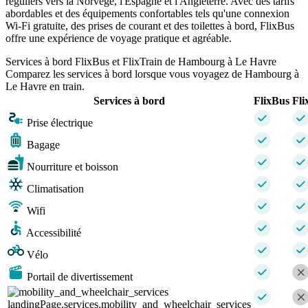
réguliers vers la Norvège, l'Espagne et l'Angleterre. Avec des tarifs
abordables et des équipements confortables tels qu'une connexion
Wi-Fi gratuite, des prises de courant et des toilettes à bord, FlixBus
offre une expérience de voyage pratique et agréable.
Services à bord FlixBus et FlixTrain de Hambourg à Le Havre
Comparez les services à bord lorsque vous voyagez de Hambourg à
Le Havre en train.
Services à bord
FlixBus
Fli
Prise électrique
Bagage
Nourriture et boisson
Climatisation
Wifi
Accessibilité
Vélo
Portail de divertissement
landingPage.services.mobility_and_wheelchair_services