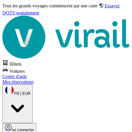
Tous les grands voyages commencent par une carte 🌎
Essayez
DOTS gratuitement
Hôtels
Voitures
Centre d'aide
Mes réservations
FR | EUR
se connecter