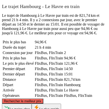
Le trajet Hambourg - Le Havre en train
Le trajet de Hambourg à Le Havre par train est de 821,74 km et
prend 21 h 4 min. Il y a 2 connexions par jour, avec le premier
départ au 14:50 et le dernier au 15:01. Il est possible de voyager de
Hambourg à Le Havre par train pour aussi peu que 94,96 € ou
jusqu'à 121,96 €. Le meilleur prix pour ce voyage est 94,96 €.
Prix ​​le plus bas
94,96 €
Durée du trajet
21 h 4 min
Connexion par jour
FlixBus, FlixTrain
2
Prix ​​le plus bas
FlixBus, FlixTrain
94,96 €
Le prix le plus élevé
FlixBus, FlixTrain
121,96 €
Premier départ
FlixBus, FlixTrain
14:50
Dernier départ
FlixBus, FlixTrain
15:01
Distance
FlixBus, FlixTrain
821,74 km
Départ
FlixBus, FlixTrain
Hambourg
Arrivée
FlixBus, FlixTrain
Le Havre
Opérateurs
FlixBus, FlixTrain
FlixBus, FlixTrain
©
CARTO
, ©
OpenStreetMap
contributors
Rechercher le meilleur prix
Hamburg