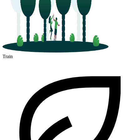
Train