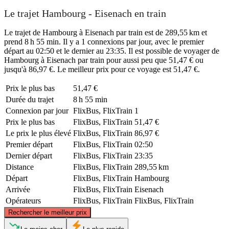
Le trajet Hambourg - Eisenach en train
Le trajet de Hambourg à Eisenach par train est de 289,55 km et
prend 8 h 55 min. Il y a 1 connexions par jour, avec le premier
départ au 02:50 et le dernier au 23:35. Il est possible de voyager de
Hambourg à Eisenach par train pour aussi peu que 51,47 € ou
jusqu'à 86,97 €. Le meilleur prix pour ce voyage est 51,47 €.
Prix ​​le plus bas
51,47 €
Durée du trajet
8 h 55 min
Connexion par jour
FlixBus, FlixTrain
1
Prix ​​le plus bas
FlixBus, FlixTrain
51,47 €
Le prix le plus élevé
FlixBus, FlixTrain
86,97 €
Premier départ
FlixBus, FlixTrain
02:50
Dernier départ
FlixBus, FlixTrain
23:35
Distance
FlixBus, FlixTrain
289,55 km
Départ
FlixBus, FlixTrain
Hambourg
Arrivée
FlixBus, FlixTrain
Eisenach
Opérateurs
FlixBus, FlixTrain
FlixBus, FlixTrain
©
CARTO
, ©
OpenStreetMap
contributors
Rechercher le meilleur prix
Hamburg