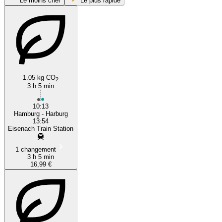
Le moins cher
Le plus rapide
1.05 kg CO
2
3 h 5 min
Eisenach
10:13
Hamburg - Harburg
13:54
Eisenach Train Station
1 changement
3 h 5 min
16,99 €