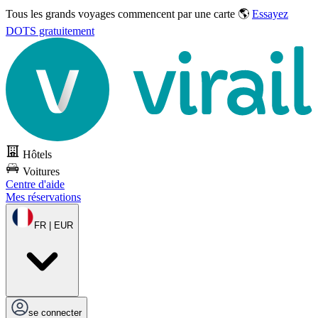
Tous les grands voyages commencent par une carte 🌎
Essayez
DOTS gratuitement
Hôtels
Voitures
Centre d'aide
Mes réservations
FR | EUR
se connecter