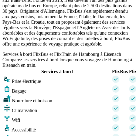
aux États-Unis. Fondé en 2013, il est devenu l'un des plus grands
opérateurs de bus en Europe, reliant plus de 2 500 destinations dans
30 pays. Originaire d'Allemagne, FlixBus s'est rapidement étendu
aux pays voisins, notamment la France, l'Italie, le Danemark, les
Pays-Bas et la Croatie, tout en proposant également des services
réguliers vers la Norvège, l'Espagne et l'Angleterre. Avec des tarifs
abordables et des équipements confortables tels qu'une connexion
Wi-Fi gratuite, des prises de courant et des toilettes à bord, FlixBus
offre une expérience de voyage pratique et agréable.
Services à bord FlixBus et FlixTrain de Hambourg à Eisenach
Comparez les services à bord lorsque vous voyagez de Hambourg à
Eisenach en train.
Services à bord
FlixBus
Fli
Prise électrique
Bagage
Nourriture et boisson
Climatisation
Wifi
Accessibilité