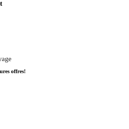
t
oyage
ures offres!