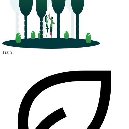
Train