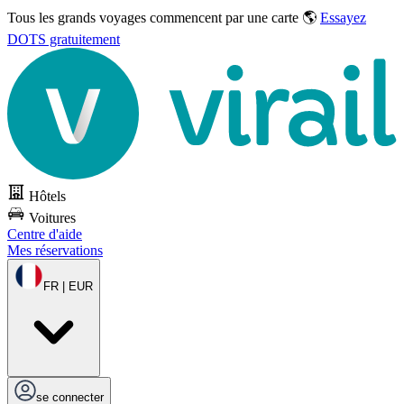
Tous les grands voyages commencent par une carte 🌎
Essayez
DOTS gratuitement
Hôtels
Voitures
Centre d'aide
Mes réservations
FR | EUR
se connecter