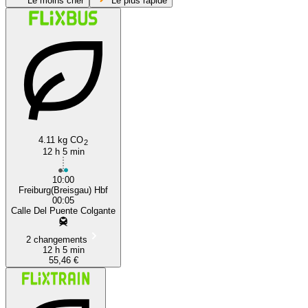
Le moins cher
Le plus rapide
Freiburg
4.11 kg CO
2
12 h 5 min
10:00
Freiburg(Breisgau) Hbf
00:05
Calle Del Puente Colgante
2 changements
12 h 5 min
55,46 €