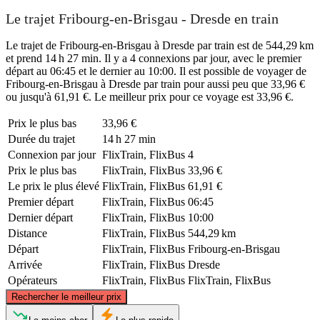
Le trajet Fribourg-en-Brisgau - Dresde en train
Le trajet de Fribourg-en-Brisgau à Dresde par train est de 544,29 km
et prend 14 h 27 min. Il y a 4 connexions par jour, avec le premier
départ au 06:45 et le dernier au 10:00. Il est possible de voyager de
Fribourg-en-Brisgau à Dresde par train pour aussi peu que 33,96 €
ou jusqu'à 61,91 €. Le meilleur prix pour ce voyage est 33,96 €.
Prix ​​le plus bas
33,96 €
Durée du trajet
14 h 27 min
Connexion par jour
FlixTrain, FlixBus
4
Prix ​​le plus bas
FlixTrain, FlixBus
33,96 €
Le prix le plus élevé
FlixTrain, FlixBus
61,91 €
Premier départ
FlixTrain, FlixBus
06:45
Dernier départ
FlixTrain, FlixBus
10:00
Distance
FlixTrain, FlixBus
544,29 km
Départ
FlixTrain, FlixBus
Fribourg-en-Brisgau
Arrivée
FlixTrain, FlixBus
Dresde
Opérateurs
FlixTrain, FlixBus
FlixTrain, FlixBus
©
CARTO
, ©
OpenStreetMap
contributors
Rechercher le meilleur prix
Dresden