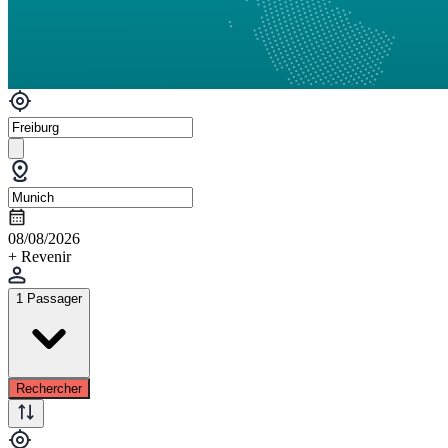
08/08/2026
+ Revenir
1 Passager
Rechercher