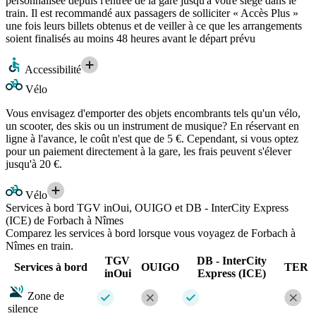
personnalisée depuis l'entrée de la gare jusqu'à votre siège dans le
train. Il est recommandé aux passagers de solliciter « Accès Plus »
une fois leurs billets obtenus et de veiller à ce que les arrangements
soient finalisés au moins 48 heures avant le départ prévu
Accessibilité
Vélo
Vous envisagez d'emporter des objets encombrants tels qu'un vélo,
un scooter, des skis ou un instrument de musique? En réservant en
ligne à l'avance, le coût n'est que de 5 €. Cependant, si vous optez
pour un paiement directement à la gare, les frais peuvent s'élever
jusqu'à 20 €.
Vélo
Services à bord TGV inOui, OUIGO et DB - InterCity Express
(ICE) de Forbach à Nîmes
Comparez les services à bord lorsque vous voyagez de Forbach à
Nîmes en train.
TGV
DB - InterCity
Services à bord
OUIGO
TER
inOui
Express (ICE)
Zone de
silence