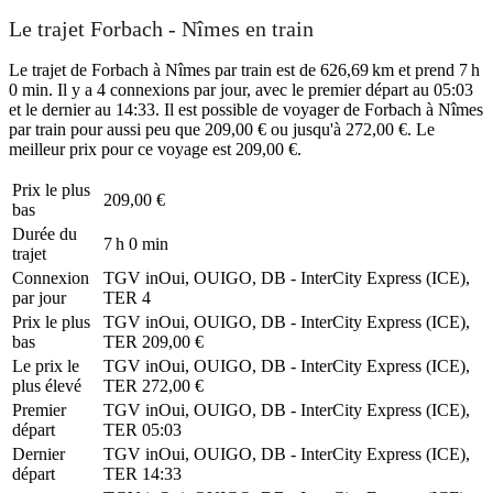
Le trajet Forbach - Nîmes en train
Le trajet de Forbach à Nîmes par train est de 626,69 km et prend 7 h
0 min. Il y a 4 connexions par jour, avec le premier départ au 05:03
et le dernier au 14:33. Il est possible de voyager de Forbach à Nîmes
par train pour aussi peu que 209,00 € ou jusqu'à 272,00 €. Le
meilleur prix pour ce voyage est 209,00 €.
Prix ​​le plus
209,00 €
bas
Durée du
7 h 0 min
trajet
Connexion
TGV inOui, OUIGO, DB - InterCity Express (ICE),
par jour
TER
4
Prix ​​le plus
TGV inOui, OUIGO, DB - InterCity Express (ICE),
bas
TER
209,00 €
Le prix le
TGV inOui, OUIGO, DB - InterCity Express (ICE),
plus élevé
TER
272,00 €
Premier
TGV inOui, OUIGO, DB - InterCity Express (ICE),
départ
TER
05:03
Dernier
TGV inOui, OUIGO, DB - InterCity Express (ICE),
départ
TER
14:33