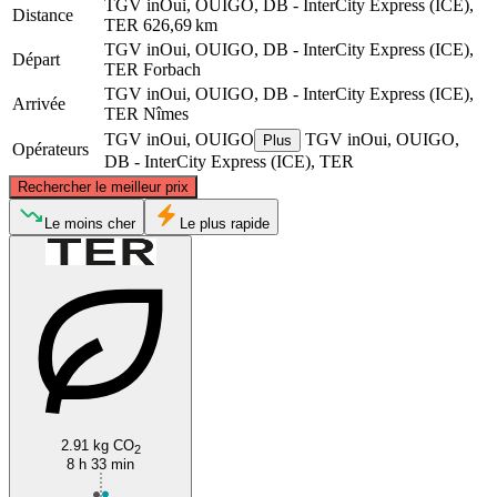
TGV inOui, OUIGO, DB - InterCity Express (ICE),
Distance
TER
626,69 km
TGV inOui, OUIGO, DB - InterCity Express (ICE),
Départ
TER
Forbach
TGV inOui, OUIGO, DB - InterCity Express (ICE),
Arrivée
TER
Nîmes
TGV inOui, OUIGO
TGV inOui, OUIGO,
Plus
Opérateurs
DB - InterCity Express (ICE), TER
©
CARTO
, ©
OpenStreetMap
contributors
Rechercher le meilleur prix
Forbach
Le moins cher
Le plus rapide
Nîmes
2.91 kg CO
2
8 h 33 min