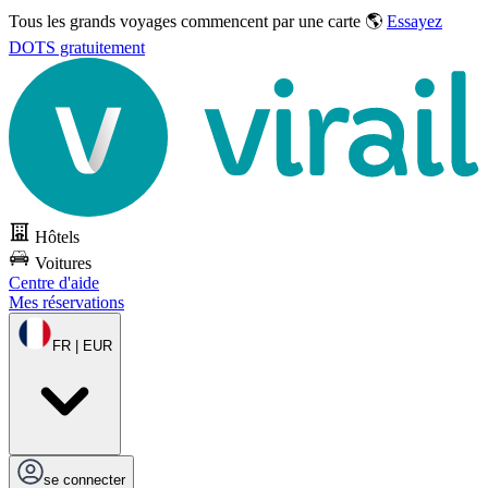
Tous les grands voyages commencent par une carte 🌎
Essayez
DOTS gratuitement
Hôtels
Voitures
Centre d'aide
Mes réservations
FR | EUR
se connecter