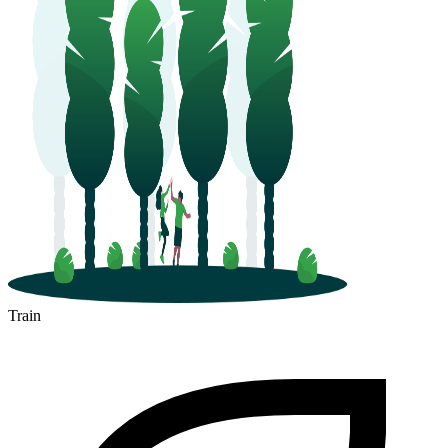
Train