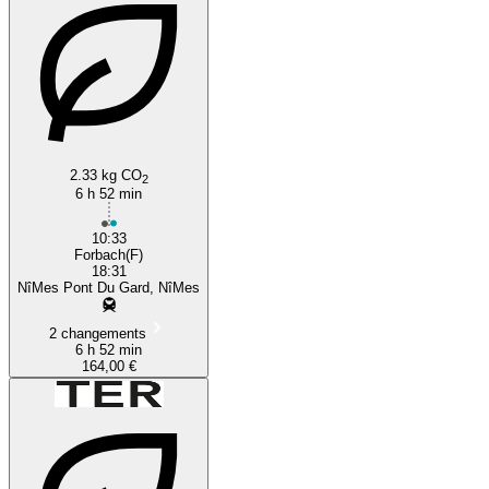
2.33 kg CO
2
6 h 52 min
10:33
Forbach(F)
18:31
NîMes Pont Du Gard, NîMes
2 changements
6 h 52 min
164,00 €