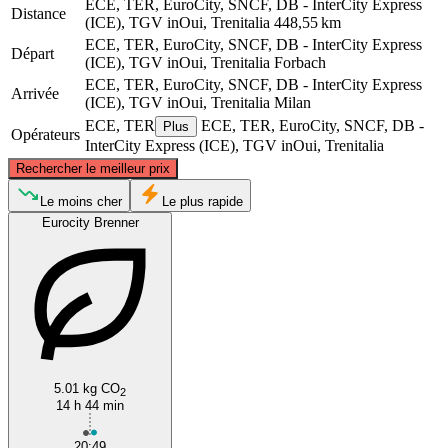
ECE, TER, EuroCity, SNCF, DB - InterCity Express
Distance
(ICE), TGV inOui, Trenitalia
448,55 km
ECE, TER, EuroCity, SNCF, DB - InterCity Express
Départ
(ICE), TGV inOui, Trenitalia
Forbach
ECE, TER, EuroCity, SNCF, DB - InterCity Express
Arrivée
(ICE), TGV inOui, Trenitalia
Milan
ECE, TER
ECE, TER, EuroCity, SNCF, DB -
Plus
Opérateurs
InterCity Express (ICE), TGV inOui, Trenitalia
©
CARTO
, ©
OpenStreetMap
contributors
Rechercher le meilleur prix
Forbach
Le moins cher
Le plus rapide
Eurocity Brenner
5.01 kg CO
2
Milan
14 h 44 min
20:49