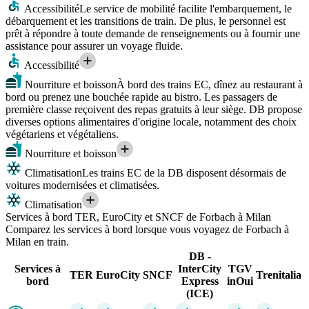
Accessibilité
Le service de mobilité facilite l'embarquement, le
débarquement et les transitions de train. De plus, le personnel est
prêt à répondre à toute demande de renseignements ou à fournir une
assistance pour assurer un voyage fluide.
Accessibilité
Nourriture et boisson
À bord des trains EC, dînez au restaurant à
bord ou prenez une bouchée rapide au bistro. Les passagers de
première classe reçoivent des repas gratuits à leur siège. DB propose
diverses options alimentaires d'origine locale, notamment des choix
végétariens et végétaliens.
Nourriture et boisson
Climatisation
Les trains EC de la DB disposent désormais de
voitures modernisées et climatisées.
Climatisation
Services à bord TER, EuroCity et SNCF de Forbach à Milan
Comparez les services à bord lorsque vous voyagez de Forbach à
Milan en train.
DB -
Services à
InterCity
TGV
TER
EuroCity
SNCF
Trenitalia
bord
Express
inOui
(ICE)