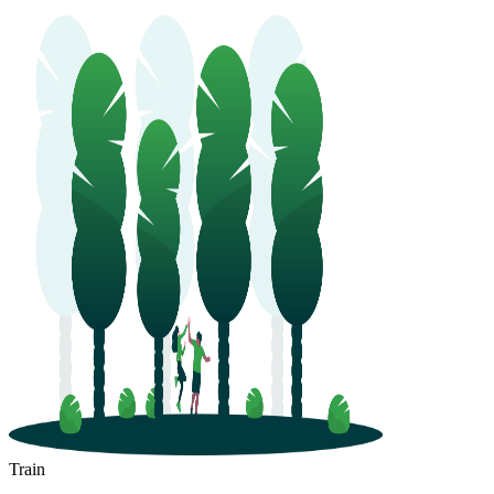
Train