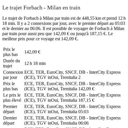
Le trajet Forbach - Milan en train
Le trajet de Forbach à Milan par train est de 448,55 km et prend 12 h
18 min. Il y a 2 connexions par jour, avec le premier départ au 05:03
et le dernier au 06:06. Il est possible de voyager de Forbach à Milan
par train pour aussi peu que 142,09 € ou jusqu'à 187,15 €. Le
meilleur prix pour ce voyage est 142,09 €.
Prix ​​le
142,09 €
plus bas
Durée du
12 h 18 min
trajet
Connexion
ECE, TER, EuroCity, SNCF, DB - InterCity Express
par jour
(ICE), TGV inOui, Trenitalia
2
Prix ​​le
ECE, TER, EuroCity, SNCF, DB - InterCity Express
plus bas
(ICE), TGV inOui, Trenitalia
142,09 €
Le prix le
ECE, TER, EuroCity, SNCF, DB - InterCity Express
plus élevé
(ICE), TGV inOui, Trenitalia
187,15 €
Premier
ECE, TER, EuroCity, SNCF, DB - InterCity Express
départ
(ICE), TGV inOui, Trenitalia
05:03
Dernier
ECE, TER, EuroCity, SNCF, DB - InterCity Express
départ
(ICE), TGV inOui, Trenitalia
06:06