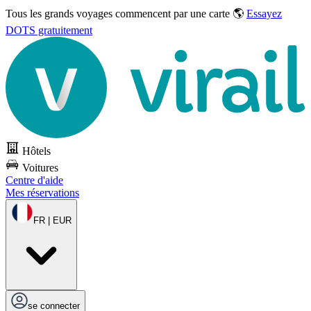
Tous les grands voyages commencent par une carte 🌎
Essayez
DOTS gratuitement
Hôtels
Voitures
Centre d'aide
Mes réservations
FR | EUR
se connecter