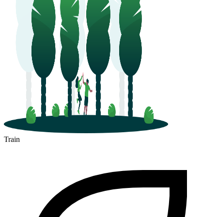
Train