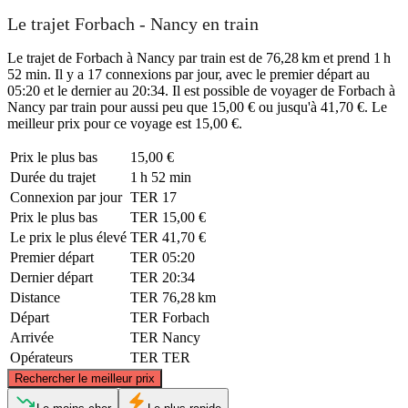
Le trajet Forbach - Nancy en train
Le trajet de Forbach à Nancy par train est de 76,28 km et prend 1 h
52 min. Il y a 17 connexions par jour, avec le premier départ au
05:20 et le dernier au 20:34. Il est possible de voyager de Forbach à
Nancy par train pour aussi peu que 15,00 € ou jusqu'à 41,70 €. Le
meilleur prix pour ce voyage est 15,00 €.
Prix ​​le plus bas
15,00 €
Durée du trajet
1 h 52 min
Connexion par jour
TER
17
Prix ​​le plus bas
TER
15,00 €
Le prix le plus élevé
TER
41,70 €
Premier départ
TER
05:20
Dernier départ
TER
20:34
Distance
TER
76,28 km
Départ
TER
Forbach
Arrivée
TER
Nancy
Opérateurs
TER
TER
©
CARTO
, ©
OpenStreetMap
contributors
Rechercher le meilleur prix
Forbach