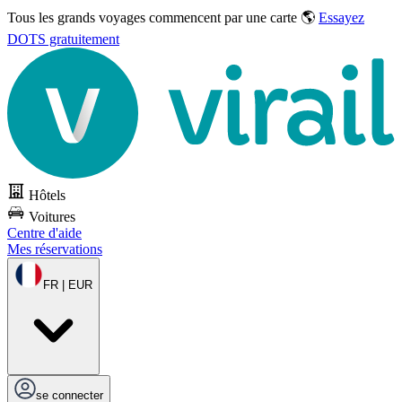
Tous les grands voyages commencent par une carte 🌎
Essayez
DOTS gratuitement
Hôtels
Voitures
Centre d'aide
Mes réservations
FR | EUR
se connecter