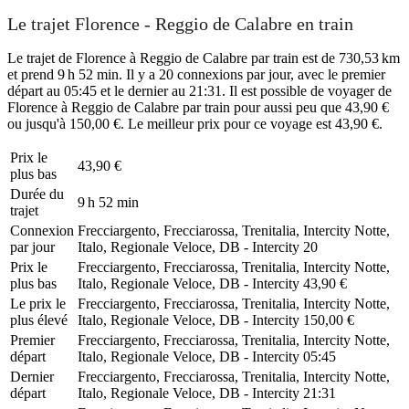
Le trajet Florence - Reggio de Calabre en train
Le trajet de Florence à Reggio de Calabre par train est de 730,53 km
et prend 9 h 52 min. Il y a 20 connexions par jour, avec le premier
départ au 05:45 et le dernier au 21:31. Il est possible de voyager de
Florence à Reggio de Calabre par train pour aussi peu que 43,90 €
ou jusqu'à 150,00 €. Le meilleur prix pour ce voyage est 43,90 €.
Prix ​​le
43,90 €
plus bas
Durée du
9 h 52 min
trajet
Connexion
Frecciargento, Frecciarossa, Trenitalia, Intercity Notte,
par jour
Italo, Regionale Veloce, DB - Intercity
20
Prix ​​le
Frecciargento, Frecciarossa, Trenitalia, Intercity Notte,
plus bas
Italo, Regionale Veloce, DB - Intercity
43,90 €
Le prix le
Frecciargento, Frecciarossa, Trenitalia, Intercity Notte,
plus élevé
Italo, Regionale Veloce, DB - Intercity
150,00 €
Premier
Frecciargento, Frecciarossa, Trenitalia, Intercity Notte,
départ
Italo, Regionale Veloce, DB - Intercity
05:45
Dernier
Frecciargento, Frecciarossa, Trenitalia, Intercity Notte,
départ
Italo, Regionale Veloce, DB - Intercity
21:31