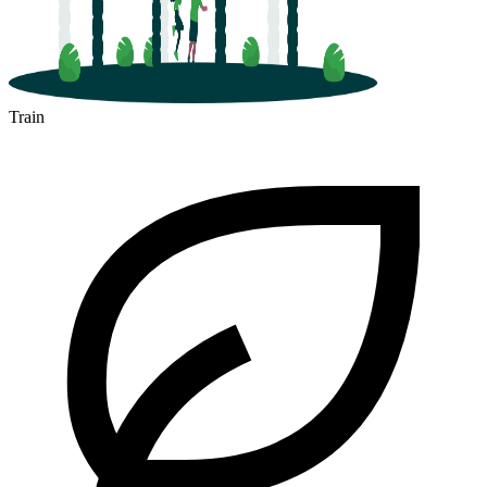
Train