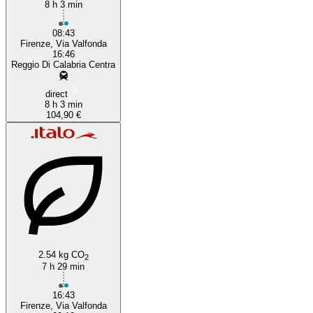
8 h 3 min
08:43
Firenze, Via Valfonda
16:46
Reggio Di Calabria Centra
direct
8 h 3 min
104,90 €
2.54 kg CO
2
7 h 29 min
16:43
Firenze, Via Valfonda