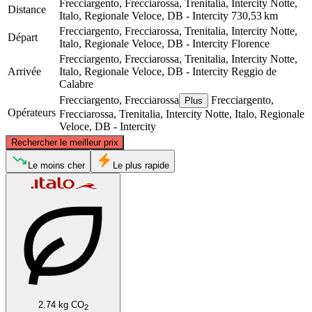
Frecciargento, Frecciarossa, Trenitalia, Intercity Notte,
Distance
Italo, Regionale Veloce, DB - Intercity
730,53 km
Frecciargento, Frecciarossa, Trenitalia, Intercity Notte,
Départ
Italo, Regionale Veloce, DB - Intercity
Florence
Frecciargento, Frecciarossa, Trenitalia, Intercity Notte,
Arrivée
Italo, Regionale Veloce, DB - Intercity
Reggio de
Calabre
Frecciargento, Frecciarossa
Frecciargento,
Plus
Opérateurs
Frecciarossa, Trenitalia, Intercity Notte, Italo, Regionale
Veloce, DB - Intercity
©
CARTO
, ©
OpenStreetMap
contributors
Rechercher le meilleur prix
Florence
Le moins cher
Le plus rapide
Reggio Calabria
2.74 kg CO
2