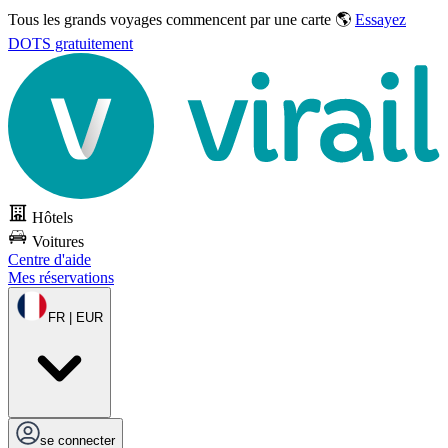
Tous les grands voyages commencent par une carte 🌎
Essayez
DOTS gratuitement
Hôtels
Voitures
Centre d'aide
Mes réservations
FR | EUR
se connecter