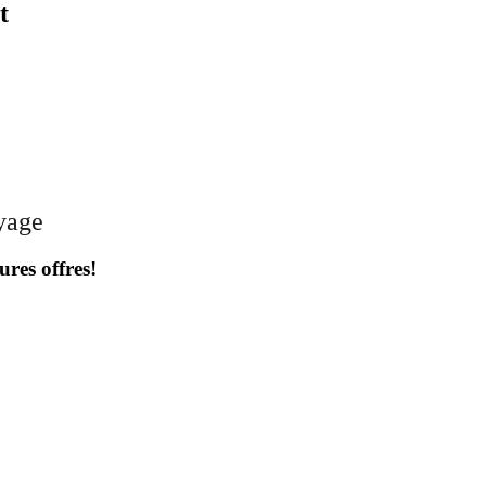
t
oyage
ures offres!