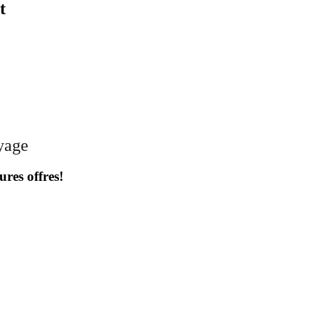
t
oyage
ures offres!