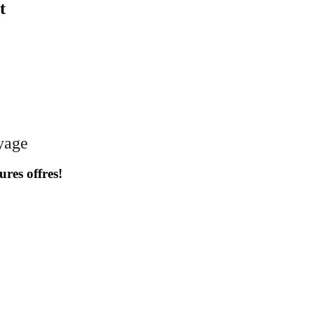
t
oyage
ures offres!