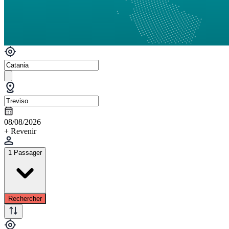
08/08/2026
+ Revenir
1 Passager
Rechercher