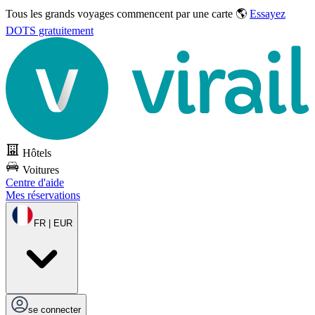
Tous les grands voyages commencent par une carte 🌎
Essayez
DOTS gratuitement
Hôtels
Voitures
Centre d'aide
Mes réservations
FR | EUR
se connecter