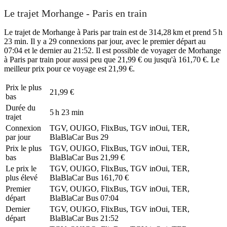
Le trajet Morhange - Paris en train
Le trajet de Morhange à Paris par train est de 314,28 km et prend 5 h
23 min. Il y a 29 connexions par jour, avec le premier départ au
07:04 et le dernier au 21:52. Il est possible de voyager de Morhange
à Paris par train pour aussi peu que 21,99 € ou jusqu'à 161,70 €. Le
meilleur prix pour ce voyage est 21,99 €.
Prix ​​le plus
21,99 €
bas
Durée du
5 h 23 min
trajet
Connexion
TGV, OUIGO, FlixBus, TGV inOui, TER,
par jour
BlaBlaCar Bus
29
Prix ​​le plus
TGV, OUIGO, FlixBus, TGV inOui, TER,
bas
BlaBlaCar Bus
21,99 €
Le prix le
TGV, OUIGO, FlixBus, TGV inOui, TER,
plus élevé
BlaBlaCar Bus
161,70 €
Premier
TGV, OUIGO, FlixBus, TGV inOui, TER,
départ
BlaBlaCar Bus
07:04
Dernier
TGV, OUIGO, FlixBus, TGV inOui, TER,
départ
BlaBlaCar Bus
21:52