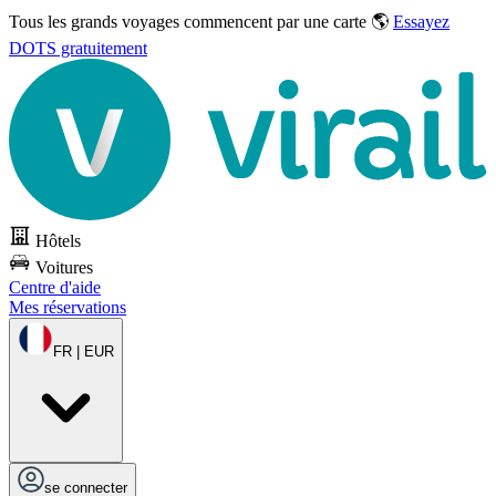
Tous les grands voyages commencent par une carte 🌎
Essayez
DOTS gratuitement
Hôtels
Voitures
Centre d'aide
Mes réservations
FR | EUR
se connecter