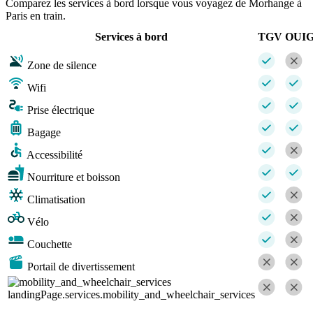
Comparez les services à bord lorsque vous voyagez de Morhange à
Paris en train.
Services à bord
TGV
OUI
Zone de silence
Wifi
Prise électrique
Bagage
Accessibilité
Nourriture et boisson
Climatisation
Vélo
Couchette
Portail de divertissement
landingPage.services.mobility_and_wheelchair_services