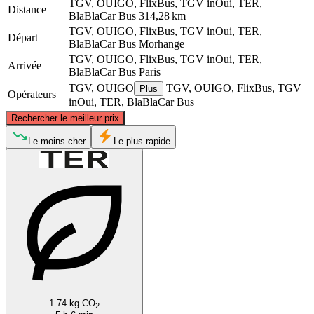
TGV, OUIGO, FlixBus, TGV inOui, TER,
Distance
BlaBlaCar Bus
314,28 km
TGV, OUIGO, FlixBus, TGV inOui, TER,
Départ
BlaBlaCar Bus
Morhange
TGV, OUIGO, FlixBus, TGV inOui, TER,
Arrivée
BlaBlaCar Bus
Paris
TGV, OUIGO
TGV, OUIGO, FlixBus, TGV
Plus
Opérateurs
inOui, TER, BlaBlaCar Bus
©
CARTO
, ©
OpenStreetMap
contributors
Rechercher le meilleur prix
Le moins cher
Le plus rapide
Morhange
Paris
1.74 kg CO
2