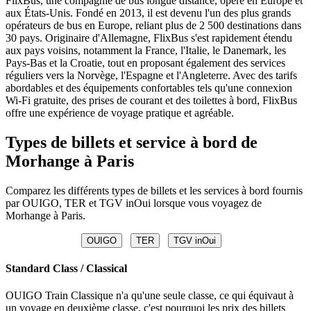
FlixBus, une compagnie de bus longue distance, opère en Europe et
aux États-Unis. Fondé en 2013, il est devenu l'un des plus grands
opérateurs de bus en Europe, reliant plus de 2 500 destinations dans
30 pays. Originaire d'Allemagne, FlixBus s'est rapidement étendu
aux pays voisins, notamment la France, l'Italie, le Danemark, les
Pays-Bas et la Croatie, tout en proposant également des services
réguliers vers la Norvège, l'Espagne et l'Angleterre. Avec des tarifs
abordables et des équipements confortables tels qu'une connexion
Wi-Fi gratuite, des prises de courant et des toilettes à bord, FlixBus
offre une expérience de voyage pratique et agréable.
Types de billets et service à bord de
Morhange à Paris
Comparez les différents types de billets et les services à bord fournis
par OUIGO, TER et TGV inOui lorsque vous voyagez de
Morhange à Paris.
OUIGO
TER
TGV inOui
Standard Class / Classical
OUIGO Train Classique n'a qu'une seule classe, ce qui équivaut à
un voyage en deuxième classe, c'est pourquoi les prix des billets