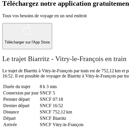
Téléchargez notre application gratuitemen
Tous vos besoins de voyage en un seul endroit
Télécharger sur l'App Store
Le trajet Biarritz - Vitry-le-François en train
Le trajet de Biarritz à Vitry-le-François par train est de 752,12 km et 
16:52. Il est possible de voyager de Biarritz à Vitry-le-François par tr
Durée du trajet
8 h 3 min
Connexion par jour
SNCF
5
Premier départ
SNCF
07:18
Dernier départ
SNCF
16:52
Distance
SNCF
752,12 km
Départ
SNCF
Biarritz
Arrivée
SNCF
Vitry-le-François