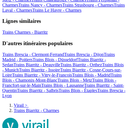
Charmes
Trains Nancy - Charmes
Trains Strasbourg - Charmes
Trains
Laval - Charmes
Trains Le Havre - Charmes
Lignes similaires
Trains Charmes - Biarritz
D'autres itinéraires populaires
Trains Brescia - Clermont-Ferrand
Trains Brescia - Dijon
Trains
Madrid - Poitiers
Trains Blois - Düsseldorf
Trains Biarritz -
Sedan
Trains Biarritz - Deauville
Trains Biarritz - Orthez
Trains Blois
- Munich
Trains Biarritz - Issoire
Trains Biarritz - Cosne-Cours-sur-
Loire
Trains Biarritz - Vitry-le-François
Trains Blois - Madrid
Trains
Blois - Chamonix-Mont-Blanc
Trains Blois - Metz
Trains Blois -
Francfort-sur-le-Main
Trains Blois - Lausanne
Trains Biarritz - Saint-
Quentin
Trains Biarritz - Salbris
Trains Blois - Étaples
Trains Brescia -
Lyon
Virail
>
Trains Biarritz - Charmes