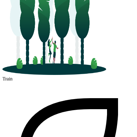
Biarritz
Train