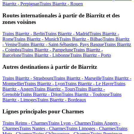
Biarritz - Perpignan
Trains Biarritz - Rouen
Routes internationales à partir de Biarritz et des
zones voisines
Trains Biarritz - Berlin
Trains Biarritz - Madrid
Trains Biarritz -
Rome
Trains Biarritz - Munich
Trains Biarritz - Bilbao
Trains Biarritz
- Venise
Trains Biarritz - Saint-Sébastien, Pays Basque
Trains Biarritz
- Coimbra
Trains Biarritz - Pampelune
Trains Biarritz -
Barcelone
Trains Biarritz - Lisbonne
Trains Biarritz - Porto
Autres destinations à partir de Biarritz
Trains Biarritz - Strasbourg
Trains Biarritz - Marseille
Trains Biarritz -
Montpellier
Trains Biarritz - Lyon
Trains Biarritz - Le Havre
Trains
Biarritz - Angers
Trains Biarritz - Tours
Trains Biarritz -
Grenoble
Trains Biarritz - Dijon
Trains Biarritz - Toulouse
Trains
Biarritz - Limoges
Trains Biarritz - Bordeaux
Lignes principales pour Charmes
Trains Reims - Charmes
Trains Lyon - Charmes
Trains Angers -
Charmes
Trains Nantes - Charmes
Trains Limoges - Charmes
Trains
Metz - Charmes
Trains Châteauroux - Charmes
Trains Perpignan -