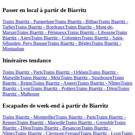
Passer en local à partir de Biarritz
Trains Biarritz - Pampelune
Trains Biarritz - Bilbao
Trains Biarritz -
Tarbes
Trains Biarritz - Bordeaux
Trains Biarritz - Mont-de-
Marsan
Trains Biarritz - Périgueux
Trains Biarritz - Libourne
Trains
Biarritz - Agen
Trains Biarritz - Colomiers
Trains Biarritz - Saint-
Sébastien, Pays Basque
Trains Biarritz - Bègles
Trains Biarritz -
Montauban
Itinéraires tendance
Trains Biarritz - Paris
Trains Biarritz - Orléans
Trains Biarritz -
Marseille
Trains Biarritz - Metz
Trains Biarritz - Strasbourg
Trains
Biarritz - Reims
Trains Biarritz - Angers
Trains Biarritz - Nîmes
Trains
Biarritz - Lyon
Trains Biarritz - Poitiers
Trains Biarritz - Dijon
Trains
Biarritz - Mulhouse
Escapades de week-end à partir de Biarritz
Trains Biarritz - Montpellier
Trains Biarritz - Paris
Trains Biarritz -
Rennes
Trains Biarritz - Marseille
Trains Biarritz - Grenoble
Trains
Biarritz - Dijon
Trains Biarritz - Besançon
Trains Biarritz -
Nîmes
Trains Biarritz - Clermont-Ferrand
Trains Biarritz - Lyon
Trains