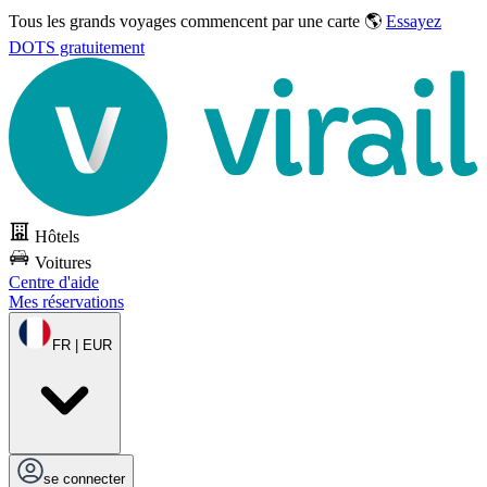
Tous les grands voyages commencent par une carte 🌎
Essayez
DOTS gratuitement
Hôtels
Voitures
Centre d'aide
Mes réservations
FR | EUR
se connecter