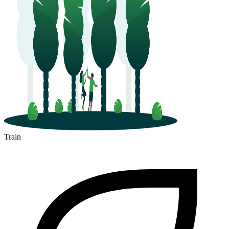
Train