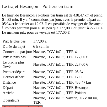
Le trajet Besançon - Poitiers en train
Le trajet de Besançon à Poitiers par train est de 438,47 km et prend
6 h 32 min. Il y a 4 connexions par jour, avec le premier départ au
05:34 et le dernier au 12:03. Il est possible de voyager de Besançon
à Poitiers par train pour aussi peu que 177,00 € ou jusqu'à 227,00 €.
Le meilleur prix pour ce voyage est 177,00 €.
Prix ​​le plus bas
177,00 €
Durée du trajet
6 h 32 min
Connexion par jour
Navette, TGV inOui, TER
4
Prix ​​le plus bas
Navette, TGV inOui, TER
177,00 €
Le prix le plus
Navette, TGV inOui, TER
227,00 €
élevé
Premier départ
Navette, TGV inOui, TER
05:34
Dernier départ
Navette, TGV inOui, TER
12:03
Distance
Navette, TGV inOui, TER
438,47 km
Départ
Navette, TGV inOui, TER
Besançon
Arrivée
Navette, TGV inOui, TER
Poitiers
Navette, TGV inOui
Navette, TGV inOui,
Opérateurs
TER
©
CARTO
, ©
OpenStreetMap
contributors