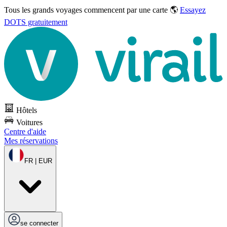
Tous les grands voyages commencent par une carte 🌎
Essayez
DOTS gratuitement
Hôtels
Voitures
Centre d'aide
Mes réservations
FR | EUR
se connecter