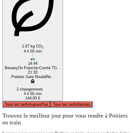
1.67 kg CO
2
4 h 55 min
14:44
BesançOn Franche-Comté TG...
21:33
Poitiers Gare RoutièRe...
2 changements
4 h 55 min
144,00 €
Tous les tarifs
Aujourd’hui
Tous les tarifs
Demain
Trouvez le meilleur jour pour vous rendre à Poitiers
en train