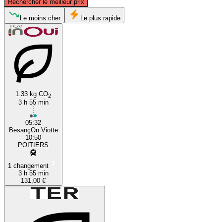
Rechercher le meilleur prix
Le moins cher
Le plus rapide
Besançon
Poitiers
1.33 kg CO
2
3 h 55 min
05:32
BesançOn Viotte
10:50
POITIERS
1 changement
3 h 55 min
131,00 €